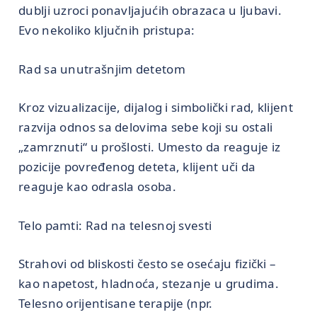
dublji uzroci ponavljajućih obrazaca u ljubavi.
Evo nekoliko ključnih pristupa:
Rad sa unutrašnjim detetom
Kroz vizualizacije, dijalog i simbolički rad, klijent
razvija odnos sa delovima sebe koji su ostali
„zamrznuti“ u prošlosti. Umesto da reaguje iz
pozicije povređenog deteta, klijent uči da
reaguje kao odrasla osoba.
Telo pamti: Rad na telesnoj svesti
Strahovi od bliskosti često se osećaju fizički –
kao napetost, hladnoća, stezanje u grudima.
Telesno orijentisane terapije (npr.