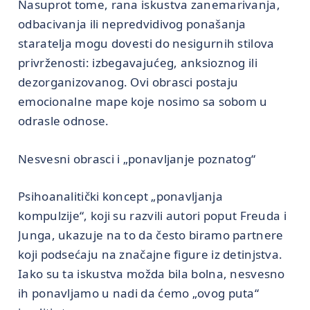
Nasuprot tome, rana iskustva zanemarivanja,
odbacivanja ili nepredvidivog ponašanja
staratelja mogu dovesti do nesigurnih stilova
privrženosti: izbegavajućeg, anksioznog ili
dezorganizovanog. Ovi obrasci postaju
emocionalne mape koje nosimo sa sobom u
odrasle odnose.
Nesvesni obrasci i „ponavljanje poznatog“
Psihoanalitički koncept „ponavljanja
kompulzije“, koji su razvili autori poput Freuda i
Junga, ukazuje na to da često biramo partnere
koji podsećaju na značajne figure iz detinjstva.
Iako su ta iskustva možda bila bolna, nesvesno
ih ponavljamo u nadi da ćemo „ovog puta“