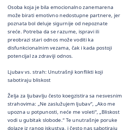
Osoba koja je bila emocionalno zanemarena
može birati emotivno nedostupne partnere, jer
poznata bol deluje sigurnije od nepoznate
sreće. Potreba da se razume, ispravi ili
preobrazi stari odnos može voditi ka
disfunkcionalnim vezama, čak i kada postoji
potencijal za zdraviji odnos.
Ljubav vs. strah: Unutrašnji konflikti koji
sabotiraju bliskost
Želja za ljubavlju često koegzistira sa nesvesnim
strahovima: „Ne zaslužujem ljubav“, „Ako me
upozna u potpunosti, neće me voleti“, „Bliskost
vodi u gubitak slobode.“ Te unutrašnje poruke
dolaze iz ranog iskustva, i često nas sabotiraju