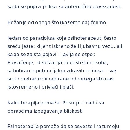
kada se pojavi prilika za autentičnu povezanost.
Bežanje od onoga što (kažemo da) želimo
Jedan od paradoksa koje psihoterapeuti često
sreću jeste: klijent iskreno želi ljubavnu vezu, ali
kada se zaista pojavi – javlja se otpor.
Povlačenje, idealizacija nedostižnih osoba,
sabotiranje potencijalno zdravih odnosa – sve
su to mehanizmi odbrane od nečega što nas
istovremeno i privlači i plaši.
Kako terapija pomaže: Pristupi u radu sa
obrascima izbegavanja bliskosti
Psihoterapija pomaže da se osveste i razumeju