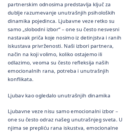
partnerskim odnosima predstavlja ključ za
dublje razumevanje unutrašnjih psiholoških
dinamika pojedinca. Ljubavne veze retko su
samo „slobodni izbor“ – one su često nesvesni
nastavak priča koje nosimo iz detinjstva i ranih
iskustava privrženosti. Naši izbori partnera,
način na koji volimo, koliko ostajemo ili
odlazimo, veoma su često refleksija naših
emocionalnih rana, potreba i unutrašnjih
konflikata.
Ljubav kao ogledalo unutrašnjih dinamika
Ljubavne veze nisu samo emocionalni izbor –
one su često odraz našeg unutrašnjeg sveta. U
njima se prepliću rana iskustva, emocionalne