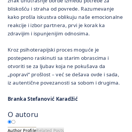
znak unutrašnje borbe između potrebe za
bliskošću i straha od povrede. Razumevanje
kako prošla iskustva oblikuju naše emocionalne
reakcije i izbor partnera, prvi je korak ka
zdravijim i ispunjenijim odnosima.
Kroz psihoterapijski proces moguće je
postepeno raskinuti sa starim obrascima i
otvoriti se za ljubav koja ne pokušava da
„popravi“ prošlost – već se dešava ovde i sada,
iz autentične povezanosti sa sobom i drugima.
Branka Stefanović Karadžić
O autoru
Author Profile
Related Posts