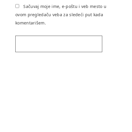
Sačuvaj moje ime, e-poštu i veb mesto u
ovom pregledaču veba za sledeći put kada
komentarišem.