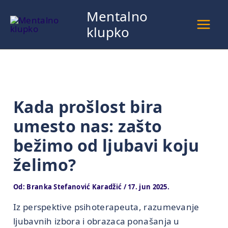
Pređi
Mentalno
na
klupko
sadržaj
Kada prošlost bira
umesto nas: zašto
bežimo od ljubavi koju
želimo?
Od:
Branka Stefanović Karadžić
/
17. jun 2025.
Iz perspektive psihoterapeuta, razumevanje
ljubavnih izbora i obrazaca ponašanja u