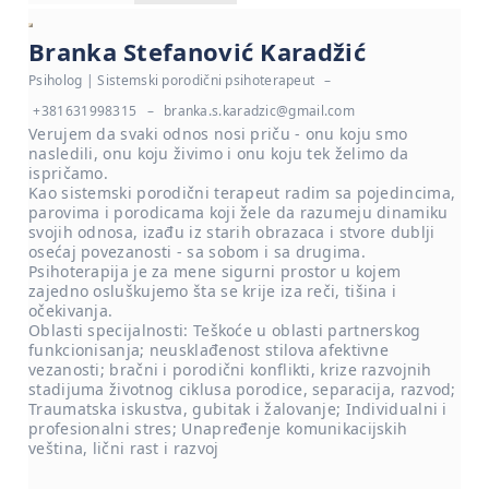
Branka Stefanović Karadžić
Psiholog | Sistemski porodični psihoterapeut
–
+381631998315
–
branka.s.karadzic@gmail.com
Verujem da svaki odnos nosi priču - onu koju smo
nasledili, onu koju živimo i onu koju tek želimo da
ispričamo.
Kao sistemski porodični terapeut radim sa pojedincima,
parovima i porodicama koji žele da razumeju dinamiku
svojih odnosa, izađu iz starih obrazaca i stvore dublji
osećaj povezanosti - sa sobom i sa drugima.
Psihoterapija je za mene sigurni prostor u kojem
zajedno osluškujemo šta se krije iza reči, tišina i
očekivanja.
Oblasti specijalnosti: Teškoće u oblasti partnerskog
funkcionisanja; neusklađenost stilova afektivne
vezanosti; bračni i porodični konflikti, krize razvojnih
stadijuma životnog ciklusa porodice, separacija, razvod;
Traumatska iskustva, gubitak i žalovanje; Individualni i
profesionalni stres; Unapređenje komunikacijskih
veština, lični rast i razvoj