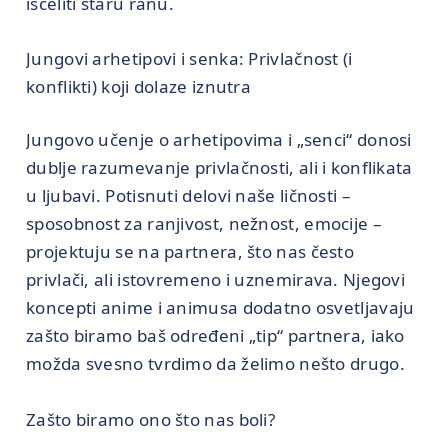
isceliti staru ranu.
Jungovi arhetipovi i senka: Privlačnost (i
konflikti) koji dolaze iznutra
Jungovo učenje o arhetipovima i „senci“ donosi
dublje razumevanje privlačnosti, ali i konflikata
u ljubavi. Potisnuti delovi naše ličnosti –
sposobnost za ranjivost, nežnost, emocije –
projektuju se na partnera, što nas često
privlači, ali istovremeno i uznemirava. Njegovi
koncepti anime i animusa dodatno osvetljavaju
zašto biramo baš određeni „tip“ partnera, iako
možda svesno tvrdimo da želimo nešto drugo.
Zašto biramo ono što nas boli?