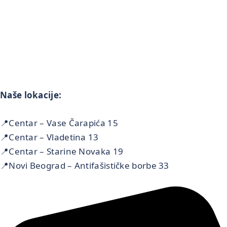
Naše lokacije:
📍Centar – Vase Čarapića 15
📍Centar – Vladetina 13
📍Centar – Starine Novaka 19
📍Novi Beograd – Antifašističke borbe 33