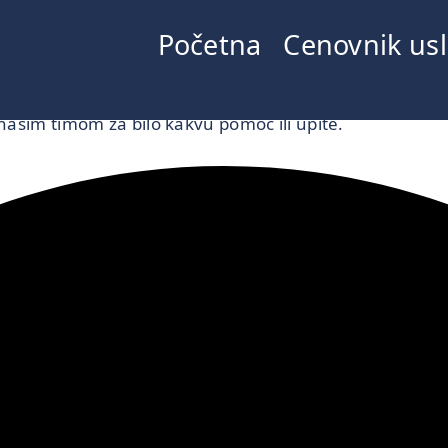
Početna
Cenovnik us
našim timom za bilo kakvu pomoć ili upite.