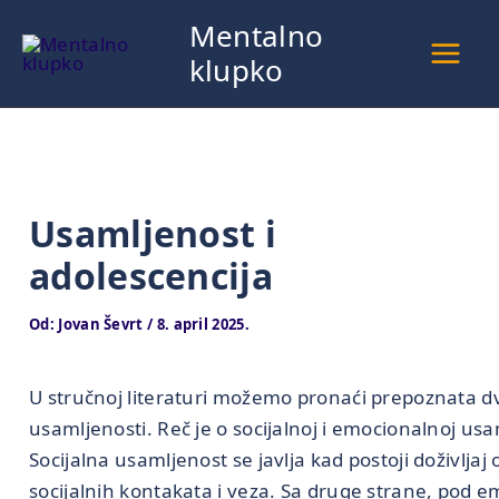
Pređi
Mentalno
na
klupko
sadržaj
Usamljenost i
adolescencija
Od:
Jovan Ševrt
/
8. april 2025.
U stručnoj literaturi možemo pronaći prepoznata d
usamljenosti. Reč je o socijalnoj i emocionalnoj usa
Socijalna usamljenost se javlja kad postoji doživljaj
socijalnih kontakata i veza. Sa druge strane, pod