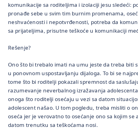
komunikacije sa roditeljima i izolaciji jesu sledeći: 
pronađe sebe u svim tim burnim promenama, oseć
neshvaćenosti i nepotvrđenosti, potreba da komun
sa prijateljima, prisutne teškoće u komunikaciji međ
Rešenje?
Ono što bi trebalo imati na umu jeste da treba biti s
u ponovnom uspostavljanju dijaloga. To bi se najpr
tome što bi roditelji pokazali spremnost da saslušaju 
razumevanje neverbalnog izražavanja adolescenta.
onoga što roditelji osećaju u vezi sa datom situacij
adolescent našao. U tom pogledu, treba misliti o on
oseća jer je verovatno to osećanje ono sa kojim se 
datom trenutku sa teškoćama nosi.