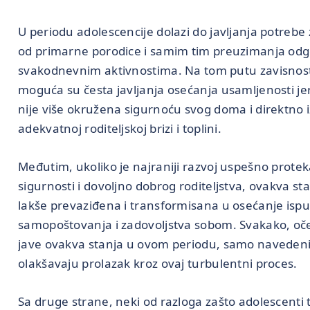
U periodu adolescencije dolazi do javljanja potreb
od primarne porodice i samim tim preuzimanja odg
svakodnevnim aktivnostima. Na tom putu zavisnost
moguća su česta javljanja osećanja usamljenosti j
nije više okružena sigurnoću svog doma i direktno 
adekvatnoj roditeljskoj brizi i toplini.
Međutim, ukoliko je najraniji razvoj uspešno prote
sigurnosti i dovoljno dobrog roditeljstva, ovakva st
lakše prevaziđena i transformisana u osećanje ispu
samopoštovanja i zadovoljstva sobom. Svakako, oče
jave ovakva stanja u ovom periodu, samo navedeni
olakšavaju prolazak kroz ovaj turbulentni proces.
Sa druge strane, neki od razloga zašto adolescenti 