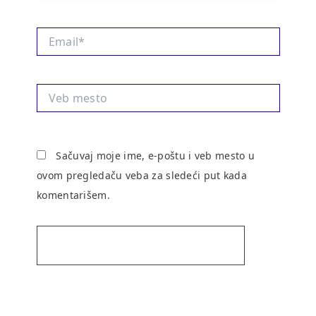
Email*
Veb
mesto
Sačuvaj moje ime, e-poštu i veb mesto u
ovom pregledaču veba za sledeći put kada
komentarišem.