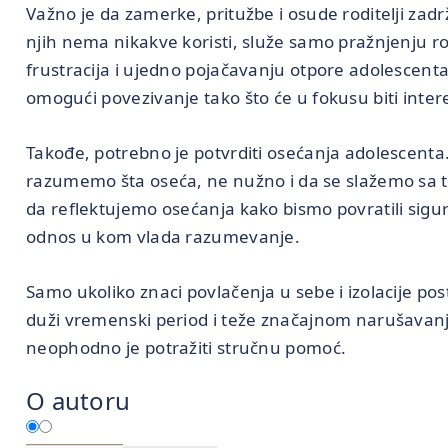
Važno je da zamerke, pritužbe i osude roditelji zad
njih nema nikakve koristi, služe samo pražnjenju ro
frustracija i ujedno pojačavanju otpore adolescenta
omogući povezivanje tako što će u fokusu biti inter
Takođe, potrebno je potvrditi osećanja adolescenta.
razumemo šta oseća, ne nužno i da se slažemo sa ti
da reflektujemo osećanja kako bismo povratili sigu
odnos u kom vlada razumevanje.
Samo ukoliko znaci povlačenja u sebe i izolacije pos
duži vremenski period i teže značajnom narušavan
neophodno je potražiti stručnu pomoć.
O autoru