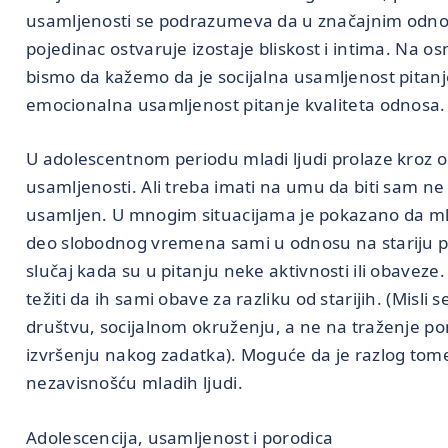
usamljenosti se podrazumeva da u značajnim odno
pojedinac ostvaruje izostaje bliskost i intima. Na o
bismo da kažemo da je socijalna usamljenost pitanj
emocionalna usamljenost pitanje kvaliteta odnosa.
U adolescentnom periodu mladi ljudi prolaze kroz o
usamljenosti. Ali treba imati na umu da biti sam ne z
usamljen. U mnogim situacijama je pokazano da ml
deo slobodnog vremena sami u odnosu na stariju pop
slučaj kada su u pitanju neke aktivnosti ili obaveze.
težiti da ih sami obave za razliku od starijih. (Misli 
društvu, socijalnom okruženju, a ne na traženje po
izvršenju nakog zadatka). Moguće da je razlog tom
nezavisnošću mladih ljudi.
Adolescencija, usamljenost i porodica