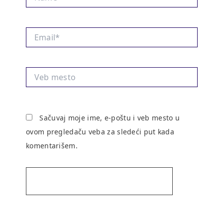
Email*
Veb
mesto
Sačuvaj moje ime, e-poštu i veb mesto u
ovom pregledaču veba za sledeći put kada
komentarišem.