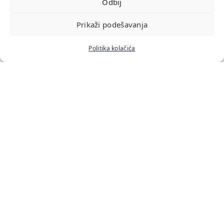
Odbij
Prikaži podešavanja
Politika kolačića
Početna
Naš tim
Cenovnik usluga
Blog
Kontakt
Lokacije:
Bulevar Zorana Đinđića 211
Antifašističke Borbe 33
Starine Novaka 19
Vladetina 13
Kontakt: