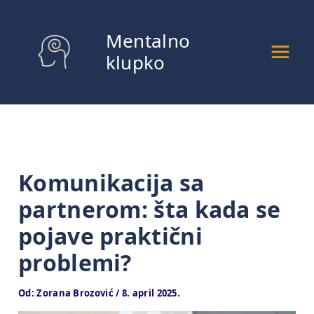
Pređi
na
Mentalno
sadržaj
klupko
Komunikacija sa
partnerom: šta kada se
pojave praktični
problemi?
Od:
Zorana Brozović
/
8. april 2025.