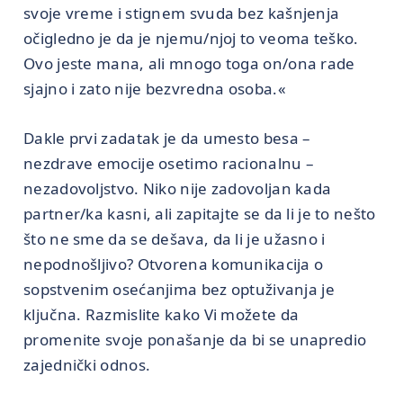
svoje vreme i stignem svuda bez kašnjenja
očigledno je da je njemu/njoj to veoma teško.
Ovo jeste mana, ali mnogo toga on/ona rade
sjajno i zato nije bezvredna osoba.«
Dakle prvi zadatak je da umesto besa –
nezdrave emocije osetimo racionalnu –
nezadovoljstvo. Niko nije zadovoljan kada
partner/ka kasni, ali zapitajte se da li je to nešto
što ne sme da se dešava, da li je užasno i
nepodnošljivo? Otvorena komunikacija o
sopstvenim osećanjima bez optuživanja je
ključna. Razmislite kako Vi možete da
promenite svoje ponašanje da bi se unapredio
zajednički odnos.