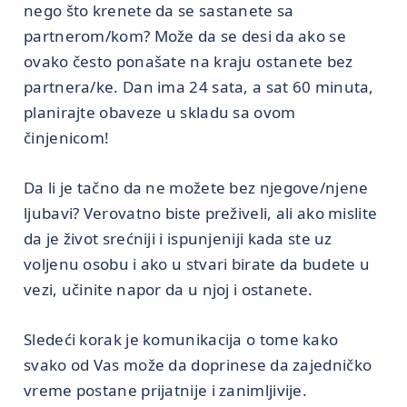
nego što krenete da se sastanete sa
partnerom/kom? Može da se desi da ako se
ovako često ponašate na kraju ostanete bez
partnera/ke. Dan ima 24 sata, a sat 60 minuta,
planirajte obaveze u skladu sa ovom
činjenicom!
Da li je tačno da ne možete bez njegove/njene
ljubavi? Verovatno biste preživeli, ali ako mislite
da je život srećniji i ispunjeniji kada ste uz
voljenu osobu i ako u stvari birate da budete u
vezi, učinite napor da u njoj i ostanete.
Sledeći korak je komunikacija o tome kako
svako od Vas može da doprinese da zajedničko
vreme postane prijatnije i zanimljivije.