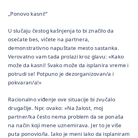
„Ponovo kasni!“
U slučaju čestog kašnjenja to bi značilo da
osećate bes, vičete na partnera,
demonstrativno napuštate mesto sastanka.
Verovatno vam tada prolazi kroz glavu: »Kako
može da kasni! Svako može da isplanira vreme i
potrudi se! Potpuno je dezorganizovan/a i
pokvaran/a!«
Racionalno viđenje ove situacije bi zvučalo
drugačije. Npr. ovako: »Na žalost, moj
partner/ka često nema problem da se ponaša
na način koji mene uznemirava. Jer to je više
puta ponovio/la. Iako je meni lako da isplaniram