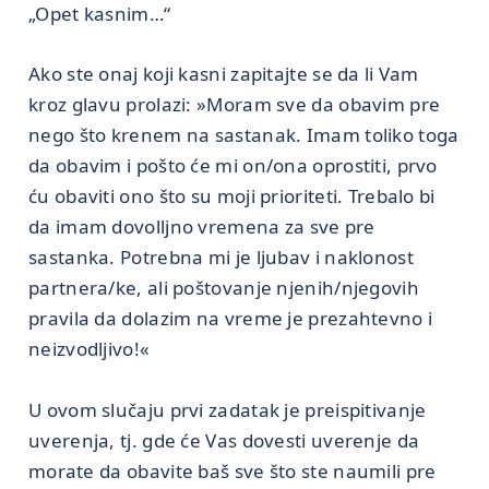
„Opet kasnim…“
Ako ste onaj koji kasni zapitajte se da li Vam
kroz glavu prolazi: »Moram sve da obavim pre
nego što krenem na sastanak. Imam toliko toga
da obavim i pošto će mi on/ona oprostiti, prvo
ću obaviti ono što su moji prioriteti. Trebalo bi
da imam dovolljno vremena za sve pre
sastanka. Potrebna mi je ljubav i naklonost
partnera/ke, ali poštovanje njenih/njegovih
pravila da dolazim na vreme je prezahtevno i
neizvodljivo!«
U ovom slučaju prvi zadatak je preispitivanje
uverenja, tj. gde će Vas dovesti uverenje da
morate da obavite baš sve što ste naumili pre