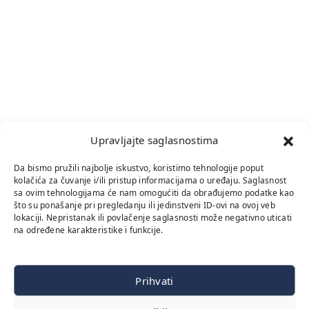
Upravljajte saglasnostima
Da bismo pružili najbolje iskustvo, koristimo tehnologije poput
kolačića za čuvanje i/ili pristup informacijama o uređaju. Saglasnost
sa ovim tehnologijama će nam omogućiti da obrađujemo podatke kao
što su ponašanje pri pregledanju ili jedinstveni ID-ovi na ovoj veb
lokaciji. Nepristanak ili povlačenje saglasnosti može negativno uticati
na određene karakteristike i funkcije.
Prihvati