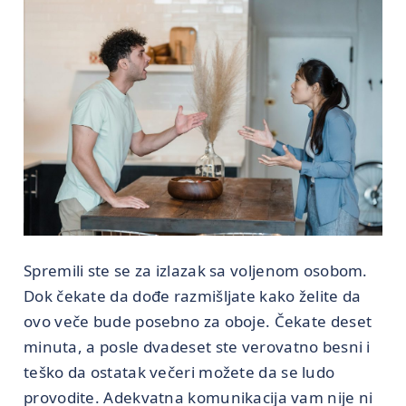
Spremili ste se za izlazak sa voljenom osobom.
Dok čekate da dođe razmišljate kako želite da
ovo veče bude posebno za oboje. Čekate deset
minuta, a posle dvadeset ste verovatno besni i
teško da ostatak večeri možete da se ludo
provodite. Adekvatna komunikacija vam nije ni