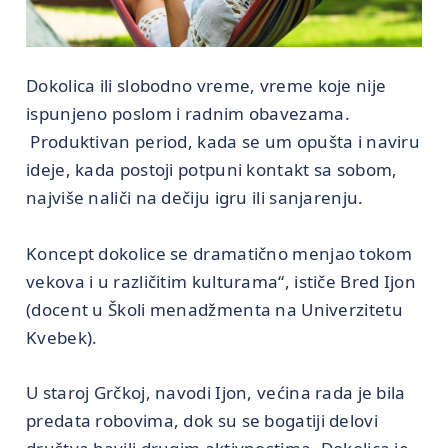
Dokolica ili slobodno vreme, vreme koje nije
ispunjeno poslom i radnim obavezama.
Produktivan period, kada se um opušta i naviru
ideje, kada postoji potpuni kontakt sa sobom,
najviše naliči na dečiju igru ili sanjarenju.
Koncept dokolice se dramatično menjao tokom
vekova i u različitim kulturama“, ističe Bred Ijon
(docent u Školi menadžmenta na Univerzitetu
Kvebek).
U staroj Grčkoj, navodi Ijon, većina rada je bila
predata robovima, dok su se bogatiji delovi