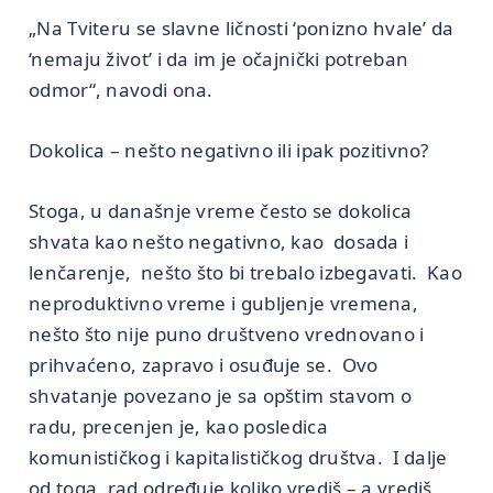
„Na Tviteru se slavne ličnosti ‘ponizno hvale’ da
‘nemaju život’ i da im je očajnički potreban
odmor“, navodi ona.
Dokolica – nešto negativno ili ipak pozitivno?
Stoga, u današnje vreme često se dokolica
shvata kao nešto negativno, kao dosada i
lenčarenje, nešto što bi trebalo izbegavati. Kao
neproduktivno vreme i gubljenje vremena,
nešto što nije puno društveno vrednovano i
prihvaćeno, zapravo i osuđuje se. Ovo
shvatanje povezano je sa opštim stavom o
radu, precenjen je, kao posledica
komunističkog i kapitalističkog društva. I dalje
od toga, rad određuje koliko vrediš – a vrediš