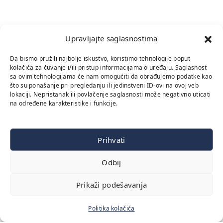
Upravljajte saglasnostima
Da bismo pružili najbolje iskustvo, koristimo tehnologije poput
kolačića za čuvanje i/ili pristup informacijama o uređaju. Saglasnost
sa ovim tehnologijama će nam omogućiti da obrađujemo podatke kao
što su ponašanje pri pregledanju ili jedinstveni ID-ovi na ovoj veb
lokaciji. Nepristanak ili povlačenje saglasnosti može negativno uticati
na određene karakteristike i funkcije.
Prihvati
Odbij
Prikaži podešavanja
Politika kolačića