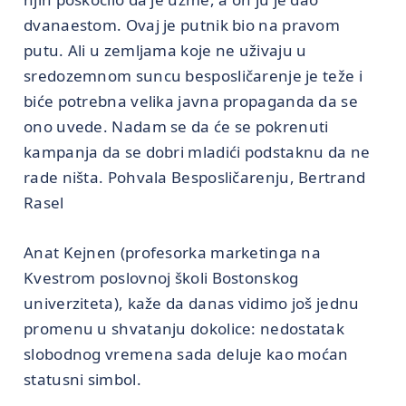
dvanaestom. Ovaj je putnik bio na pravom
putu. Ali u zemljama koje ne uživaju u
sredozemnom suncu besposličarenje je teže i
biće potrebna velika javna propaganda da se
ono uvede. Nadam se da će se pokrenuti
kampanja da se dobri mladići podstaknu da ne
rade ništa. Pohvala Besposličarenju, Bertrand
Rasel
Anat Kejnen (profesorka marketinga na
Kvestrom poslovnoj školi Bostonskog
univerziteta), kaže da danas vidimo još jednu
promenu u shvatanju dokolice: nedostatak
slobodnog vremena sada deluje kao moćan
statusni simbol.