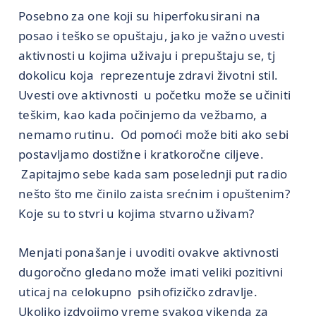
Posebno za one koji su hiperfokusirani na
posao i teško se opuštaju, jako je važno uvesti
aktivnosti u kojima uživaju i prepuštaju se, tj
dokolicu koja reprezentuje zdravi životni stil.
Uvesti ove aktivnosti u početku može se učiniti
teškim, kao kada počinjemo da vežbamo, a
nemamo rutinu. Od pomoći može biti ako sebi
postavljamo dostižne i kratkoročne ciljeve.
Zapitajmo sebe kada sam poselednji put radio
nešto što me činilo zaista srećnim i opuštenim?
Koje su to stvri u kojima stvarno uživam?
Menjati ponašanje i uvoditi ovakve aktivnosti
dugoročno gledano može imati veliki pozitivni
uticaj na celokupno psihofizičko zdravlje.
Ukoliko izdvojimo vreme svakog vikenda za