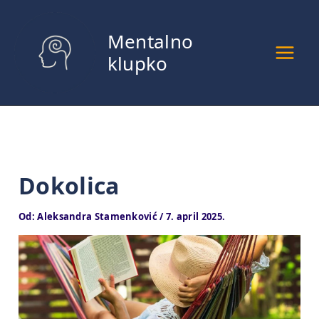
Pređi
na
Mentalno
sadržaj
klupko
Dokolica
Od:
Aleksandra Stamenković
/
7. april 2025.