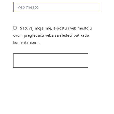
Veb
mesto
Sačuvaj moje ime, e-poštu i veb mesto u
ovom pregledaču veba za sledeći put kada
komentarišem.