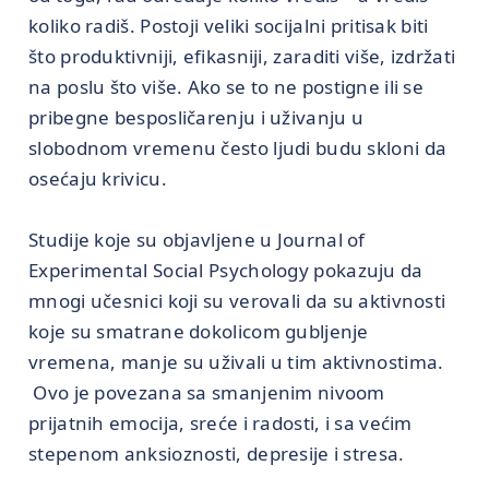
koliko radiš. Postoji veliki socijalni pritisak biti
što produktivniji, efikasniji, zaraditi više, izdržati
na poslu što više. Ako se to ne postigne ili se
pribegne besposličarenju i uživanju u
slobodnom vremenu često ljudi budu skloni da
osećaju krivicu.
Studije koje su objavljene u Journal of
Experimental Social Psychology pokazuju da
mnogi učesnici koji su verovali da su aktivnosti
koje su smatrane dokolicom gubljenje
vremena, manje su uživali u tim aktivnostima.
Ovo je povezana sa smanjenim nivoom
prijatnih emocija, sreće i radosti, i sa većim
stepenom anksioznosti, depresije i stresa.