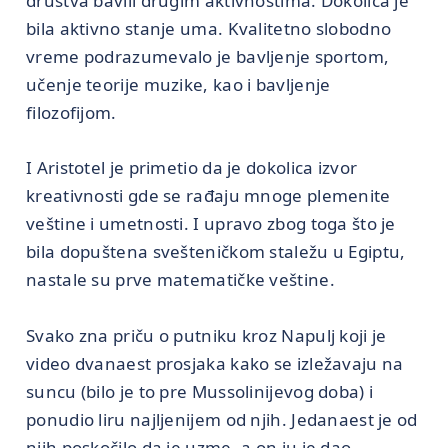
društva bavili drugim aktivnostima. Dokolica je
bila aktivno stanje uma. Kvalitetno slobodno
vreme podrazumevalo je bavljenje sportom,
učenje teorije muzike, kao i bavljenje
filozofijom.
I Aristotel je primetio da je dokolica izvor
kreativnosti gde se rađaju mnoge plemenite
veštine i umetnosti. I upravo zbog toga što je
bila dopuštena svešteničkom staležu u Egiptu,
nastale su prve matematičke veštine.
Svako zna priču o putniku kroz Napulj koji je
video dvanaest prosjaka kako se izležavaju na
suncu (bilo je to pre Mussolinijevog doba) i
ponudio liru najljenijem od njih. Jedanaest je od
njih poskočilo da je uzme, a on ju je dao