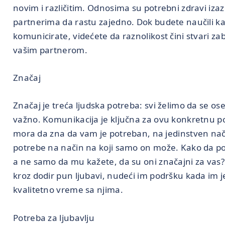
novim i različitim. Odnosima su potrebni zdravi iza
partnerima da rastu zajedno. Dok budete naučili ka
komunicirate, videćete da raznolikost čini stvari za
vašim partnerom.
Značaj
Značaj je treća ljudska potreba: svi želimo da se o
važno. Komunikacija je ključna za ovu konkretnu po
mora da zna da vam je potreban, na jedinstven nač
potrebe na način na koji samo on može. Kako da p
a ne samo da mu kažete, da su oni značajni za vas
kroz dodir pun ljubavi, nudeći im podršku kada im j
kvalitetno vreme sa njima.
Potreba za ljubavlju