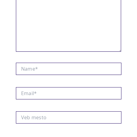
Name*
Email*
Veb
mesto