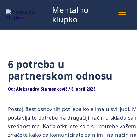
Pređi
Mentalno
na
klupko
sadržaj
6 potreba u
partnerskom odnosu
Od:
Aleksandra Stamenković
/
8. april 2025.
Postoji šest osnovnih potreba koje imaju svi ljudi.
postavlja te potrebe na drugačiji način u skladu s
vrednostima. Kada otkrijete koje su potrebe vašem
znaćete kako da komunicirate sa njim i na način na