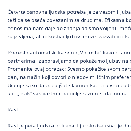
Četvrta osnovna ljudska potreba je za vezom i ljuba
teži da se oseća povezanim sa drugima. Efikasna k
odnosima nam daje do znanja da smo voljeni i može
najživljima, ali odsustvo ljubavi može izazvati bol k
Prečesto automatski kažemo „Volim te“ kako bismo r
partnerima i zaboravljamo da pokažemo ljubav na pr
Promenite ovaj obrazac: Svesno pokažite svom part
dan, na način koji govori o njegovim ličnim prefer
Učenje kako da poboljšate komunikaciju u vezi po
koji „jezik“ vaš partner najbolje razume i da mu na t
Rast
Rast je peta ljudska potreba. Ljudsko iskustvo je di