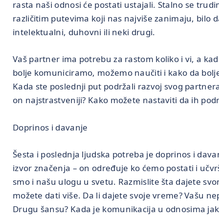
rasta naši odnosi će postati ustajali. Stalno se tru
različitim putevima koji nas najviše zanimaju, bilo 
intelektualni, duhovni ili neki drugi.
Vaš partner ima potrebu za rastom koliko i vi, a k
bolje komuniciramo, možemo naučiti i kako da bolj
Kada ste poslednji put podržali razvoj svog partnera
on najstrastveniji? Kako možete nastaviti da ih pod
Doprinos i davanje
Šesta i poslednja ljudska potreba je doprinos i dava
izvor značenja – on određuje ko ćemo postati i učv
smo i našu ulogu u svetu. Razmislite šta dajete sv
možete dati više. Da li dajete svoje vreme? Vašu n
Drugu šansu? Kada je komunikacija u odnosima jak