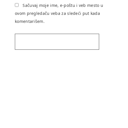
Sačuvaj moje ime, e-poštu i veb mesto u
ovom pregledaču veba za sledeći put kada
komentarišem.