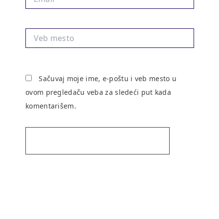
Veb
mesto
Sačuvaj moje ime, e-poštu i veb mesto u
ovom pregledaču veba za sledeći put kada
komentarišem.