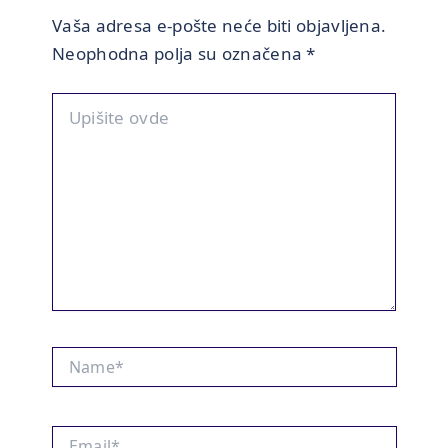
Vaša adresa e-pošte neće biti objavljena.
Neophodna polja su označena
*
Upišite
ovde
Name*
Email*