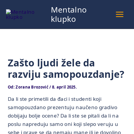
Pređi
Mentalno
na
klupko
sadržaj
Zašto ljudi žele da
razviju samopouzdanje?
Od:
Zorana Brozović
/
8. april 2025.
Da li ste primetili da đaci i studenti koji
samopouzdano prezentuju naučeno gradivo
dobijaju bolje ocene? Da li ste se pitali da li na
poslu napreduju samo oni koji slepo veruju u
sebe i prave se da nemaju mane ili je dovoljno