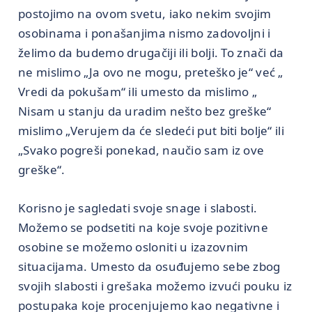
postojimo na ovom svetu, iako nekim svojim
osobinama i ponašanjima nismo zadovoljni i
želimo da budemo drugačiji ili bolji. To znači da
ne mislimo „Ja ovo ne mogu, preteško je“ već „
Vredi da pokušam“ ili umesto da mislimo „
Nisam u stanju da uradim nešto bez greške“
mislimo „Verujem da će sledeći put biti bolje“ ili
„Svako pogreši ponekad, naučio sam iz ove
greške“.
Korisno je sagledati svoje snage i slabosti.
Možemo se podsetiti na koje svoje pozitivne
osobine se možemo osloniti u izazovnim
situacijama. Umesto da osuđujemo sebe zbog
svojih slabosti i grešaka možemo izvući pouku iz
postupaka koje procenjujemo kao negativne i