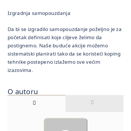
Izgradnja samopouzdanja
Da bi se izgradilo samopouzdanje poželjno je za
početak definisati koje ciljeve želimo da
postignemo. Naše buduće akcije možemo
sistematski planirati tako da se koristeći koping
tehnike postepeno izlažemo sve većim
izazovima.
O autoru