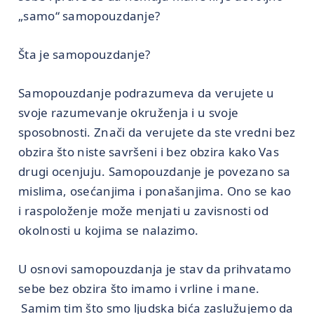
„samo“ samopouzdanje?
Šta je samopouzdanje?
Samopouzdanje podrazumeva da verujete u
svoje razumevanje okruženja i u svoje
sposobnosti. Znači da verujete da ste vredni bez
obzira što niste savršeni i bez obzira kako Vas
drugi ocenjuju. Samopouzdanje je povezano sa
mislima, osećanjima i ponašanjima. Ono se kao
i raspoloženje može menjati u zavisnosti od
okolnosti u kojima se nalazimo.
U osnovi samopouzdanja je stav da prihvatamo
sebe bez obzira što imamo i vrline i mane.
Samim tim što smo ljudska bića zaslužujemo da