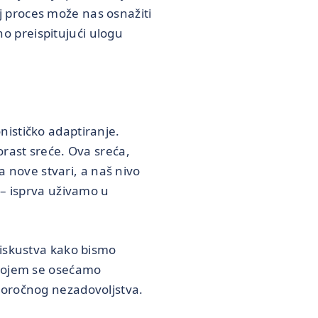
 proces može nas osnažiti
o preispitujući ulogu
nističko adaptiranje.
orast sreće. Ova sreća,
nove stvari, a naš nivo
 – isprva uživamo u
 iskustva kako bismo
 kojem se osećamo
goročnog nezadovoljstva.