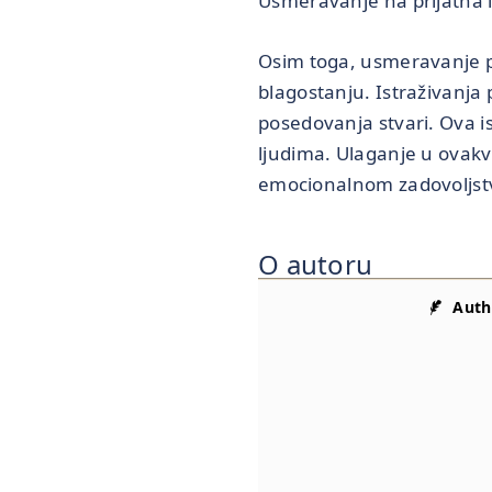
Usmeravanje na prijatna 
Osim toga, usmeravanje p
blagostanju. Istraživanja 
posedovanja stvari. Ova is
ljudima. Ulaganje u ovakv
emocionalnom zadovoljst
O autoru
Auth