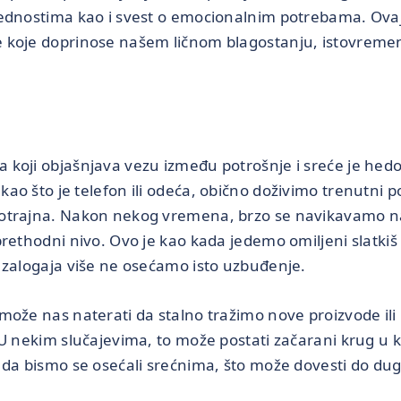
rednostima kao i svest o emocionalnim potrebama. Ovaj
 koje doprinose našem ličnom blagostanju, istovremen
.
koji objašnjava vezu između potrošnje i sreće je hedo
o što je telefon ili odeća, obično doživimo trenutni p
otrajna. Nakon nekog vremena, brzo se navikavamo na 
prethodni nivo. Ovo je kao kada jedemo omiljeni slatkiš
 zalogaja više ne osećamo isto uzbuđenje.
može nas naterati da stalno tražimo nove proizvode ili
 U nekim slučajevima, to može postati začarani krug u
 da bismo se osećali srećnima, što može dovesti do du