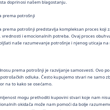
sta doprinosi našem blagostanju.
a prema potrošnji
 prema potrošnji predstavlja kompleksan proces koji 
 vrednosti i emocionalnih potreba. Ovaj proces obuhva
jšati naše razumevanje potrošnje i njenog uticaja na 
dnosu prema potrošnji je razvijanje samosvesti. Ovo 
ih potrošačkih odluka. Često kupujemo stvari ne samo z
vor na to kako se osećamo.
amljenost mogu prethoditi kupovini stvari koje nam nis
cionalnih okidača može nam pomoći da bolje razumemo 