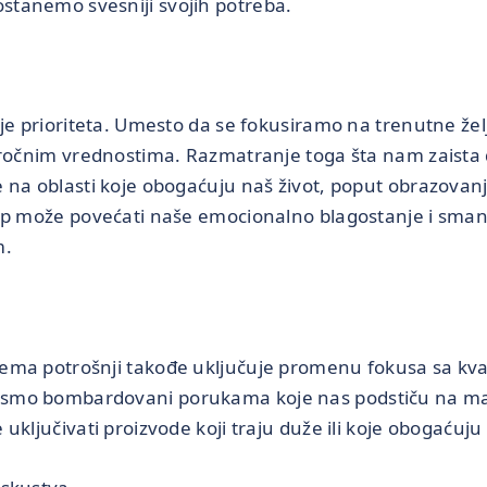
tanemo svesniji svojih potreba.
je prioriteta. Umesto da se fokusiramo na trenutne želje
oročnim vrednostima. Razmatranje toga šta nam zaista
na oblasti koje obogaćuju naš život, poput obrazovanja,
up može povećati naše emocionalno blagostanje i smanj
m.
ma potrošnji takođe uključuje promenu fokusa sa kvant
smo bombardovani porukama koje nas podstiču na m
uključivati proizvode koji traju duže ili koje obogaćuj