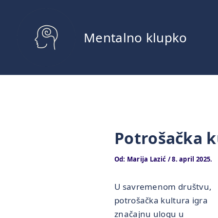
Pređi
na
sadržaj
Mentalno klupko
Potrošačka ku
Od:
Marija Lazić
/
8. april 2025.
U savremenom društvu,
potrošačka kultura igra
značajnu ulogu u