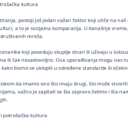
otrošačka kultura
ranja, postoji još jedan važan faktor koji utiče na naš d
turi, a to je socijalna komparacija. U današnje vreme, 
društvenih mreža.
 poznanike koji poseduju skuplje stvari ili uživaju u luk
a ili čak nezadovoljno. Ova upoređivanja mogu nas nat
 kako bismo se uklopili u određene standarde ili očekiv
iskom da imamo ono što imaju drugi, što može stvoriti 
acijama, važno je zapitati se šta zapravo želimo i šta n
gih.
 i potrošačka kultura