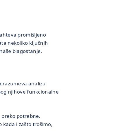
zahteva promišljeno
ta nekoliko ključnih
naše blagostanje.
podrazumeva analizu
bog njihove funkcionalne
u preko potrebne.
kada i zašto trošimo,