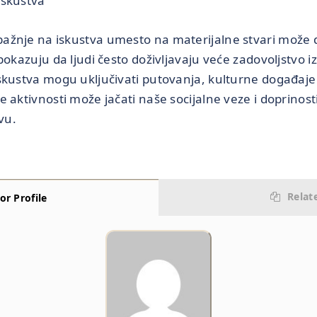
iskustva
ažnje na iskustva umesto na materijalne stvari može 
pokazuju da ljudi često doživljavaju veće zadovoljstvo i
kustva mogu uključivati putovanja, kulturne događaje i
e aktivnosti može jačati naše socijalne veze i doprinos
vu.
Relat
or Profile