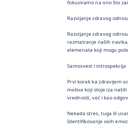
fokusiramo na ono što zai
Razvijanje zdravog odnos
Razvijanje zdravog odnosa
razmatranje naših navika,
elemenata koji mogu pobol
Samosvest i introspekcija
Prvi korak ka zdravijem o
motiva koji stoje iza naš
vrednosti, već i kao odgo
Nekada stres, tuga ili us
Identifikovanje ovih emo