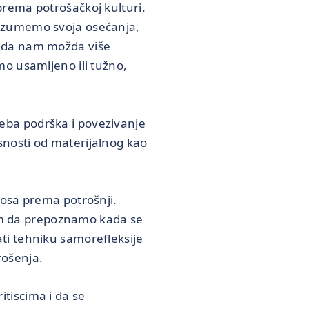
rema potrošačkoj kulturi.
razumemo svoja osećanja,
kada nam možda više
o usamljeno ili tužno,
eba podrška i povezivanje
nosti od materijalnog kao
nosa prema potrošnji.
m da prepoznamo kada se
ti tehniku samorefleksije
rošenja.
tiscima i da se