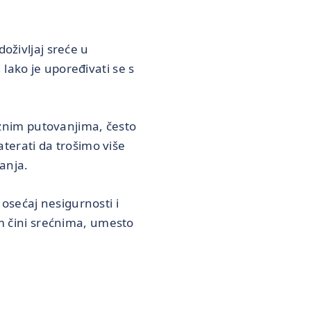
oživljaj sreće u
lako je upoređivati se s
suznim putovanjima, često
erati da trošimo više
anja.
osećaj nesigurnosti i
am čini srećnima, umesto