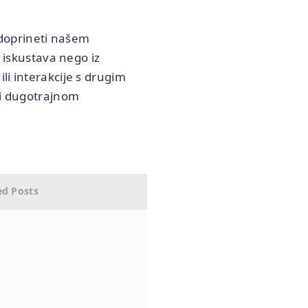
doprineti našem
z iskustava nego iz
li interakcije s drugim
ti dugotrajnom
ed Posts