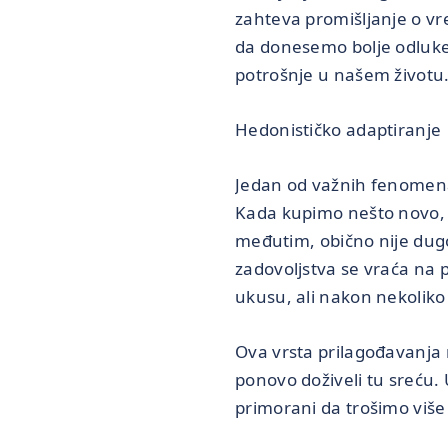
zahteva promišljanje o v
da donesemo bolje odluke
potrošnje u našem životu
Hedonističko adaptiranje
Jedan od važnih fenomena 
Kada kupimo nešto novo, ka
međutim, obično nije dug
zadovoljstva se vraća na 
ukusu, ali nakon nekoliko
Ova vrsta prilagođavanja 
ponovo doživeli tu sreću.
primorani da trošimo više