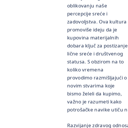
oblikovanju naše
percepcije sreće i
zadovoljstva. Ova kultura
promoviše ideju da je
kupovina materijalnih
dobara ključ za postizanje
lične sreće i društvenog
statusa. S obzirom na to
koliko vremena
provodimo razmišljajući o
novim stvarima koje
bismo želeli da kupimo,
važno je razumeti kako
potrošačke navike utiču 
Razvijanje zdravog odnosa