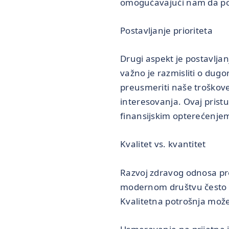
omogućavajući nam da pos
Postavljanje prioriteta
Drugi aspekt je postavljan
važno je razmisliti o dug
preusmeriti naše troškove 
interesovanja. Ovaj prist
finansijskim opterećenje
Kvalitet vs. kvantitet
Razvoj zdravog odnosa pre
modernom društvu često 
Kvalitetna potrošnja može 