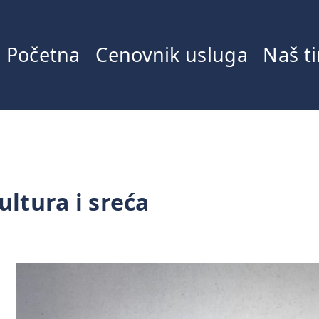
Početna
Cenovnik usluga
Naš t
ltura i sreća