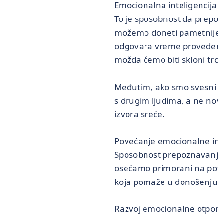
Emocionalna inteligencija
To je sposobnost da prep
možemo doneti pametnije 
odgovara vreme provedeno 
možda ćemo biti skloni tr
Međutim, ako smo svesni 
s drugim ljudima, a ne n
izvora sreće.
Povećanje emocionalne int
Sposobnost prepoznavanj
osećamo primorani na potr
koja pomaže u donošenju 
Razvoj emocionalne otporn