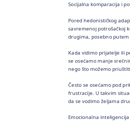
Socijalna komparacija i p
Pored hedonističkog adapti
savremenoj potrošačkoj kul
drugima, posebno putem 
Kada vidimo prijatelje ili
se osećamo manje srećnim
nego što možemo priuštiti
Često se osećamo pod prit
frustracije. U takvim situ
da se vodimo željama dru
Emocionalna inteligencija