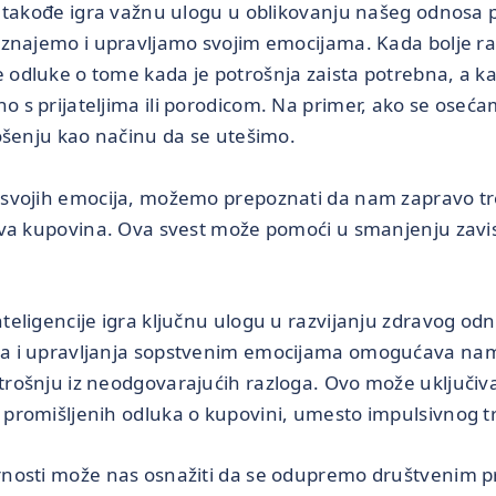
 takođe igra važnu ulogu u oblikovanju našeg odnosa p
oznajemo i upravljamo svojim emocijama. Kada bolje 
odluke o tome kada je potrošnja zaista potrebna, a 
s prijateljima ili porodicom. Na primer, ako se osećam
ošenju kao načinu da se utešimo.
svojih emocija, možemo prepoznati da nam zapravo tr
ova kupovina. Ova svest može pomoći u smanjenju zavis
eligencije igra ključnu ulogu u razvijanju zdravog od
a i upravljanja sopstvenim emocijama omogućava na
ošnju iz neodgovarajućih razloga. Ovo može uključiva
promišljenih odluka o kupovini, umesto impulsivnog t
osti može nas osnažiti da se odupremo društvenim pri