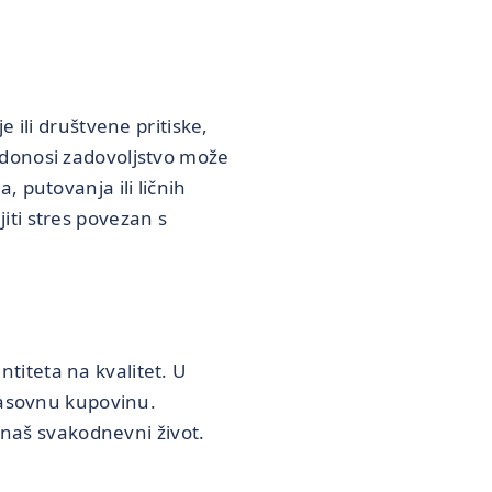
 ili društvene pritiske,
 donosi zadovoljstvo može
 putovanja ili ličnih
iti stres povezan s
iteta na kvalitet. U
asovnu kupovinu.
u naš svakodnevni život.