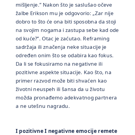
mišljenje.” Nakon što je saslušao očeve
žalbe Erikson mu je odgovorio: „Zar nije
dobro to što će ona biti sposobna da stoji
na svojim nogama i zastupa sebe kad ode
od kuće?”. Otac je zaćutao. Reframing
sadržaja ili značenja neke situacije je
određen onim što se odabira kao fokus.
Da li se fokusiramo na negativne ili
pozitivne aspekte situacije. Kao što, na
primer razvod može biti shvaćen kao
životni neuspeh ili šansa da u životu
možda pronađemo adekvatnog partnera
a ne utešnu nagradu.
I pozitivne I negativne emocije remete