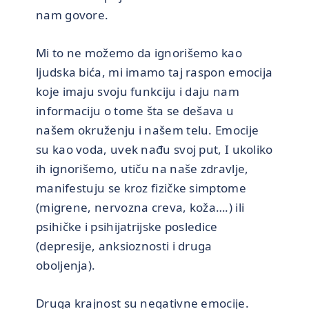
nam govore.
Mi to ne možemo da ignorišemo kao
ljudska bića, mi imamo taj raspon emocija
koje imaju svoju funkciju i daju nam
informaciju o tome šta se dešava u
našem okruženju i našem telu. Emocije
su kao voda, uvek nađu svoj put, I ukoliko
ih ignorišemo, utiču na naše zdravlje,
manifestuju se kroz fizičke simptome
(migrene, nervozna creva, koža….) ili
psihičke i psihijatrijske posledice
(depresije, anksioznosti i druga
oboljenja).
Druga krajnost su negativne emocije.