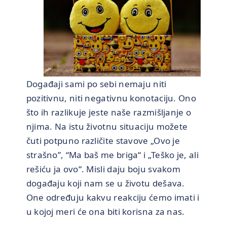
Događaji sami po sebi nemaju niti
pozitivnu, niti negativnu konotaciju. Ono
što ih razlikuje jeste naše razmišljanje o
njima. Na istu životnu situaciju možete
čuti potpuno različite stavove „Ovo je
strašno”, “Ma baš me briga“ i „Teško je, ali
rešiću ja ovo“. Misli daju boju svakom
događaju koji nam se u životu dešava.
One određuju kakvu reakciju ćemo imati i
u kojoj meri će ona biti korisna za nas.