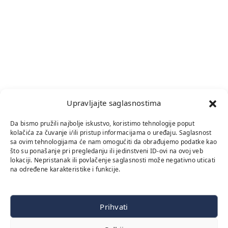
Upravljajte saglasnostima
Da bismo pružili najbolje iskustvo, koristimo tehnologije poput
kolačića za čuvanje i/ili pristup informacijama o uređaju. Saglasnost
sa ovim tehnologijama će nam omogućiti da obrađujemo podatke kao
što su ponašanje pri pregledanju ili jedinstveni ID-ovi na ovoj veb
lokaciji. Nepristanak ili povlačenje saglasnosti može negativno uticati
na određene karakteristike i funkcije.
Prihvati