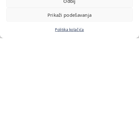
Odbij
Prikaži podešavanja
Politika kolačića
Početna
Naš tim
Cenovnik usluga
Blog
Kontakt
Lokacije:
Bulevar Zorana Đinđića 211
Antifašističke Borbe 33
Starine Novaka 19
Vladetina 13
Kontakt: