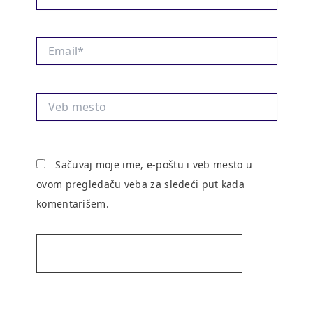
Email*
Veb
mesto
Sačuvaj moje ime, e-poštu i veb mesto u
ovom pregledaču veba za sledeći put kada
komentarišem.