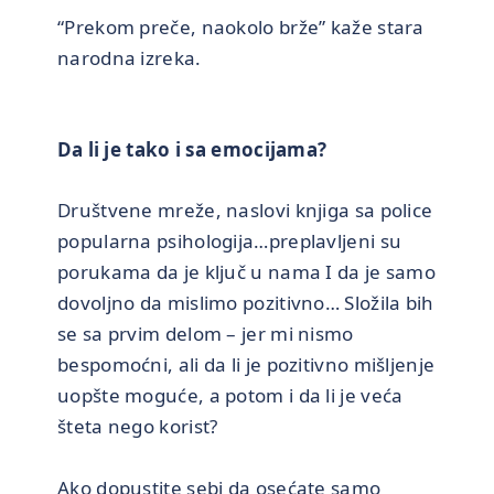
“Prekom preče, naokolo brže” kaže stara
narodna izreka.
Da li je tako i sa emocijama?
Društvene mreže, naslovi knjiga sa police
popularna psihologija…preplavljeni su
porukama da je ključ u nama I da je samo
dovoljno da mislimo pozitivno… Složila bih
se sa prvim delom – jer mi nismo
bespomoćni, ali da li je pozitivno mišljenje
uopšte moguće, a potom i da li je veća
šteta nego korist?
Ako dopustite sebi da osećate samo