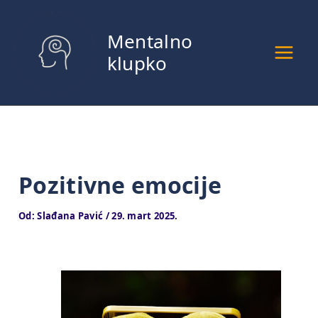
Pređi
na
Mentalno
sadržaj
klupko
Pozitivne emocije
Od:
Slađana Pavić
/
29. mart 2025.