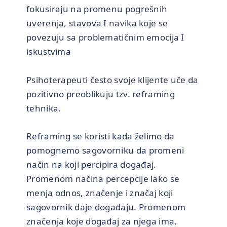
fokusiraju na promenu pogrešnih
uverenja, stavova I navika koje se
povezuju sa problematičnim emocija I
iskustvima
Psihoterapeuti često svoje klijente uče da
pozitivno preoblikuju tzv. reframing
tehnika.
Reframing se koristi kada želimo da
pomognemo sagovorniku da promeni
način na koji percipira događaj.
Promenom načina percepcije lako se
menja odnos, značenje i značaj koji
sagovornik daje događaju. Promenom
značenja koje događaj za njega ima,