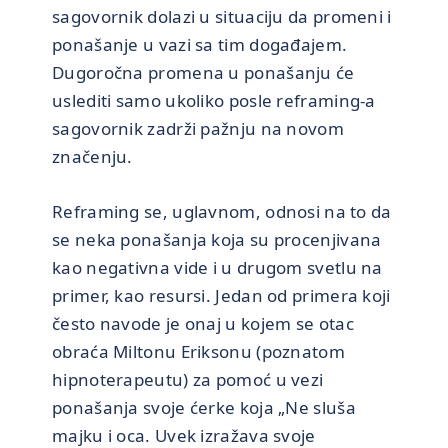
sagovornik dolazi u situaciju da promeni i
ponašanje u vazi sa tim događajem.
Dugoročna promena u ponašanju će
uslediti samo ukoliko posle reframing-a
sagovornik zadrži pažnju na novom
značenju.
Reframing se, uglavnom, odnosi na to da
se neka ponašanja koja su procenjivana
kao negativna vide i u drugom svetlu na
primer, kao resursi. Jedan od primera koji
često navode je onaj u kojem se otac
obraća Miltonu Eriksonu (poznatom
hipnoterapeutu) za pomoć u vezi
ponašanja svoje ćerke koja „Ne sluša
majku i oca. Uvek izražava svoje