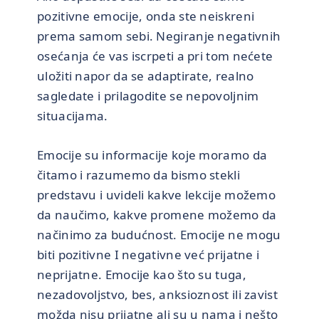
pozitivne emocije, onda ste neiskreni
prema samom sebi. Negiranje negativnih
osećanja će vas iscrpeti a pri tom nećete
uložiti napor da se adaptirate, realno
sagledate i prilagodite se nepovoljnim
situacijama.
Emocije su informacije koje moramo da
čitamo i razumemo da bismo stekli
predstavu i uvideli kakve lekcije možemo
da naučimo, kakve promene možemo da
načinimo za budućnost. Emocije ne mogu
biti pozitivne I negativne već prijatne i
neprijatne. Emocije kao što su tuga,
nezadovoljstvo, bes, anksioznost ili zavist
možda nisu prijatne ali su u nama i nešto