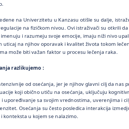
o.
dene na Univerzitetu u Kanzasu otišle su dalje, istražu
lacije na fizičkom nivou. Ovi istraživači su otkrili da 
imenuju i razumeju svoje emocije, imaju niži nivo upale 
n uticaj na njihov oporavak i kvalitet života tokom leč
ma može biti važan faktor u procesu lečenja raka.
anja razlikujemo :
tenzivnije od osećanja, jer je njihov glavni cilj da nas 
uacije koji obično utiču na osećanja, uključuju kogniti
e i upoređivanje sa svojim vrednostima, uverenjima i ci
enzitet. Osećanja su često posledica interakcija izmedj
 i konteksta u kojem se nalazimo.