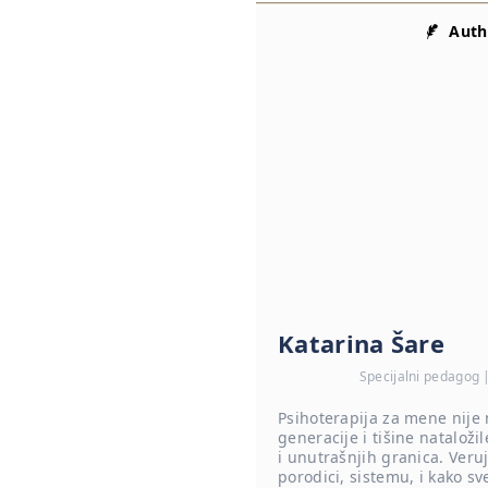
Auth
Katarina Šare
Specijalni pedagog 
Psihoterapija za mene nije 
generacije i tišine natalož
i unutrašnjih granica. Veruj
porodici, sistemu, i kako sv