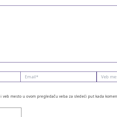
Email*
Veb
mesto
 i veb mesto u ovom pregledaču veba za sledeći put kada komen