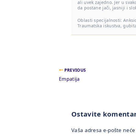
ali uvek zajedno. Jer u svak
da postane jači, jasniji i slo
Oblasti specijalnosti: Anksio
Traumatska iskustva, gubita
PREVIOUS
Empatija
Ostavite komenta
Vaša adresa e-pošte neće b