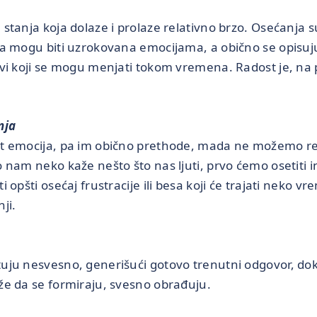
stanja koja dolaze i prolaze relativno brzo. Osećanja s
ja mogu biti uzrokovana emocijama, a obično se opisuju 
ovi koji se mogu menjati tokom vremena. Radost je, na 
nja
t emocija, pa im obično prethode, mada ne možemo reć
 nam neko kaže nešto što nas ljuti, prvo ćemo osetiti i
i opšti osećaj frustracije ili besa koji će trajati neko v
ji.
uju nesvesno, generišući gotovo trenutni odgovor, dok
že da se formiraju, svesno obrađuju.