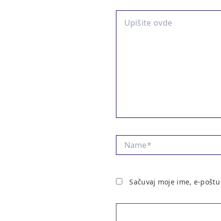
Upišite
ovde
Name*
Sačuvaj moje ime, e-poštu