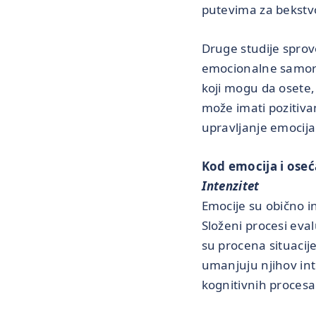
putevima za bekstv
Druge studije sprove
emocionalne samoregu
koji mogu da osete, 
može imati pozitiva
upravljanje emocija
Kod emocija i oseć
Intenzitet
Emocije su obično in
Složeni procesi eval
su procena situacij
umanjuju njihov int
kognitivnih procesa