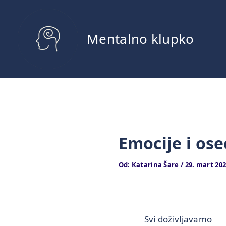
Pređi
na
sadržaj
Mentalno klupko
Emocije i ose
Od:
Katarina Šare
/
29. mart 202
Svi doživljavamo