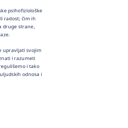
ske psihofiziološke
 radost; čim ih
a druge strane,
raze.
 upravljati svojim
nati i razumeti
regulišemo i tako
uljudskih odnosa i