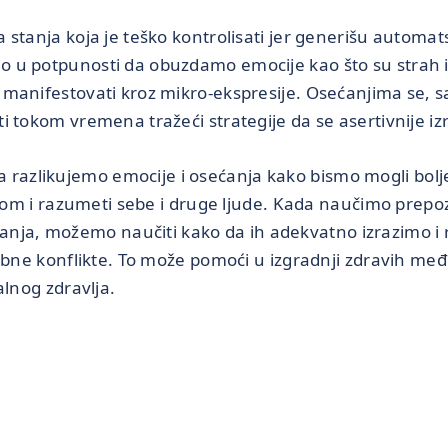
 stanja koja je teško kontrolisati jer generišu automat
 u potpunosti da obuzdamo emocije kao što su strah ili
 manifestovati kroz mikro-ekspresije. Osećanjima se, s
i tokom vremena tražeći strategije da se asertivnije iz
a razlikujemo emocije i osećanja kako bismo mogli bolje
m i razumeti sebe i druge ljude. Kada naučimo prepoz
ćanja, možemo naučiti kako da ih adekvatno izrazimo i 
ne konflikte. To može pomoći u izgradnji zdravih međ
nog zdravlja.