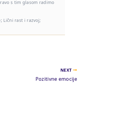
upravo s tim glasom radimo
 Lični rast i razvoj;
NEXT
Pozitivne emocije