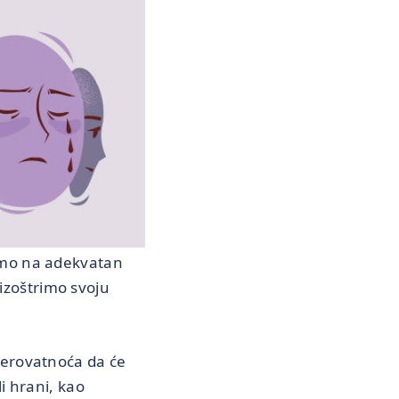
jamo na adekvatan
izoštrimo svoju
verovatnoća da će
i hrani, kao