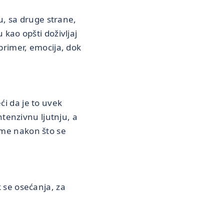
u, sa druge strane,
kao opšti doživljaj
primer, emocija, dok
i da je to uvek
ntenzivnu ljutnju, a
reme nakon što se
 se osećanja, za