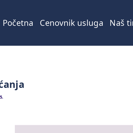
Početna
Cenovnik usluga
Naš t
ćanja
5.