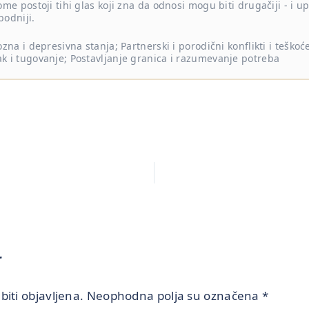
ome postoji tihi glas koji zna da odnosi mogu biti drugačiji - i 
bodniji.
zna i depresivna stanja; Partnerski i porodični konflikti i teškoće;
k i tugovanje; Postavljanje granica i razumevanje potreba
r
iti objavljena.
Neophodna polja su označena
*