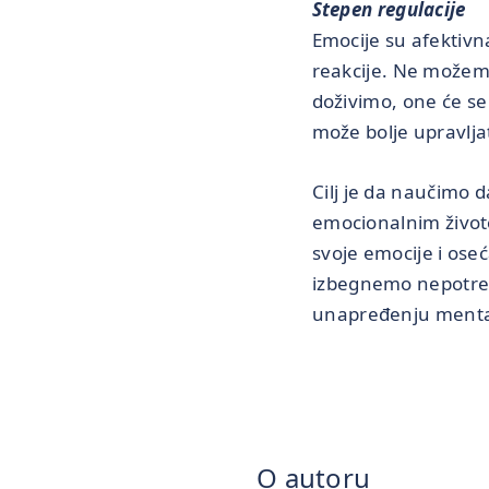
Stepen regulacije
Emocije su afektivna
reakcije. Ne možemo
doživimo, one će se
može bolje upravljat
Cilj je da naučimo d
emocionalnim životo
svoje emocije i ose
izbegnemo nepotreb
unapređenju mental
O autoru