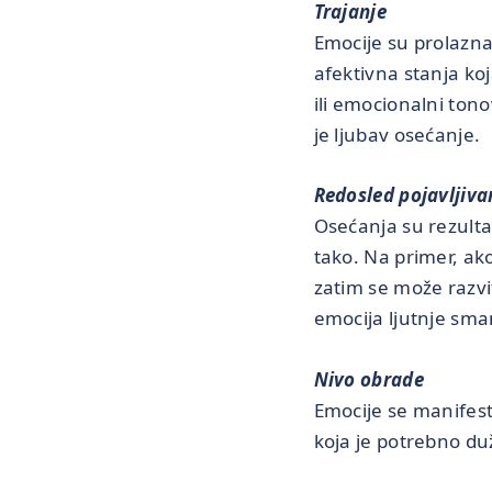
Trajanje
Emocije su prolazna 
afektivna stanja ko
ili emocionalni ton
je ljubav osećanje.
Redosled pojavljiva
Osećanja su rezulta
tako. Na primer, ako
zatim se može razvit
emocija ljutnje sman
Nivo obrade
Emocije se manifest
koja je potrebno du