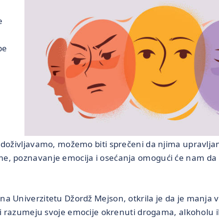
e
be
a doživljavamo, možemo biti sprečeni da njima upravl
me, poznavanje emocija i osećanja omogući će nam da 
na Univerzitetu Džordž Mejson, otkrila je da je manja 
u i razumeju svoje emocije okrenuti drogama, alkoholu il