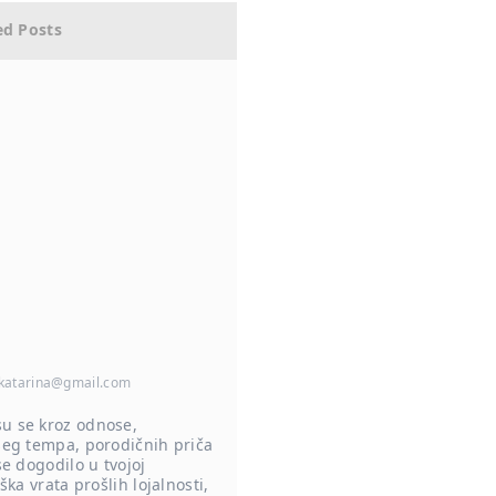
ed Posts
katarina@gmail.com
su se kroz odnose,
ašeg tempa, porodičnih priča
se dogodilo u tvojoj
ka vrata prošlih lojalnosti,