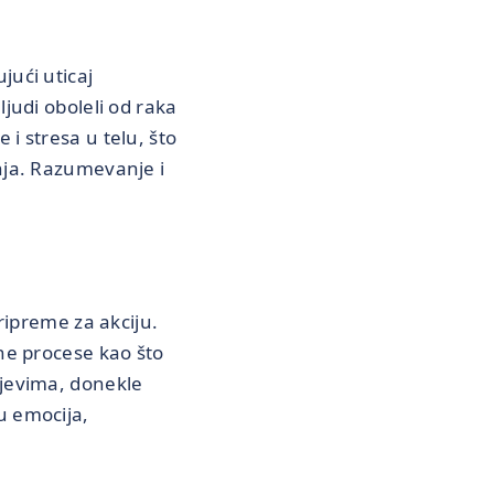
jući uticaj
ljudi oboleli od raka
i stresa u telu, što
enja. Razumevanje i
pripreme za akciju.
vne procese kao što
ljevima, donekle
u emocija,