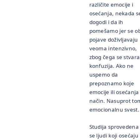
različite emocije i
osećanja, nekada s
dogodi i da ih
pomešamo jer se o
pojave doživljavaju
veoma intenzivno,
zbog čega se stvara
konfuzija. Ako ne
uspemo da
prepoznamo koje
emocije ili osećanj
način. Nasuprot to
emocionalnu svest.
Studija sprovedena 
se ljudi koji osećaj