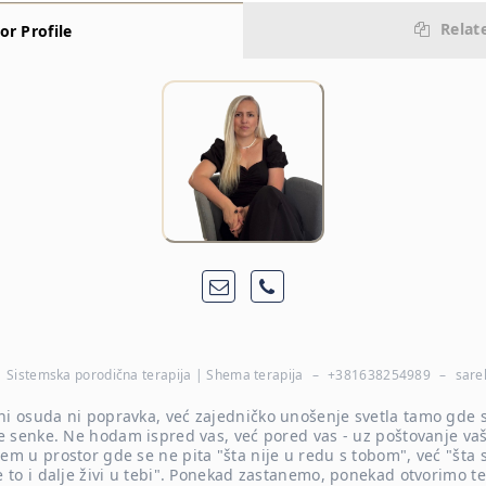
Relat
or Profile
| Sistemska porodična terapija | Shema terapija
–
+381638254989
–
sare
ni osuda ni popravka, već zajedničko unošenje svetla tamo gde 
ile senke. Ne hodam ispred vas, već pored vas - uz poštovanje v
em u prostor gde se ne pita "šta nije u redu s tobom", već "šta 
e to i dalje živi u tebi". Ponekad zastanemo, ponekad otvorimo teš