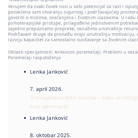
Verujem da svaki čovek nosi u sebi potencijal za rast i ispun
posvećena sam stvaranju sigurnog i podržavajućeg prostor
govoriti o mislima, osećanjima i životnim izazovima. U radu k
psihoterapijske pristupe, prilagođene jedinstvenim potreba
zajedno prepoznamo prepreke, osnažimo unutrašnje resurse 
Podržavam druge da pronađu svoju unutrašnju motivaciju, un
razviju kapacitet za samostalno suočavanje sa životnim izaz
Oblasti specijalnosti: Anksiozni poremećaji; Problemi u veza
Poremećaji raspoloženja
Lenka Janković
7. april 2026.
Transgeneracijska trauma – kako se neizg
kroz generacije
Lenka Janković
8. oktobar 2025.