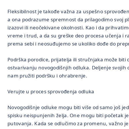
Fleksibilnost je takođe važna za uspešno sprovođen
a ona podrazume spremnost da prilagodimo svoj pl
izazovi ili neočekivane okolnosti. Kao i da prihva
vreme i trud, a da su greške deo procesa učenja i r
prema sebi i neosuđujemo se ukoliko dođe do prep
Podrška porodice, prijatelja ili stručnjaka može bit
ostvarivanju novogodišnjih odluka. Deljenje svojih
nam pružiti podršku i ohrabrenje.
Verujte u proces sprovođenja odluka
Novogodišnje odluke mogu biti više od samo još j
spisku neispunjenih želja. One mogu biti početak 
putovanja. Kada se odlučimo za promenu, važno je 