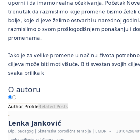
uporni i da imamo realna očekivanja. Početak Nove
trenutak da razmislimo koje promene bismo želeli d
bolje, koje ciljeve želimo ostvariti u narednoj god
razmislimo o svom prošlogodišnjem ponašanju i d
promenama.
Iako je za velike promene u načinu života potrebno
ciljeva može biti motivišuće. Biti svestan svojih cil
svaka prilika k
O autoru
Author Profile
Related Posts
Lenka Janković
Dipl. pedagog | Sistemska porodična terapija | EMDR
–
+3816429840
lenka.milivojevic1@gmail.com