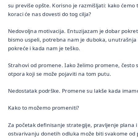
su previše opšte. Korisno je razmišljati: kako ćemo t
koraci će nas dovesti do tog cilja?
Nedovoljna motivacija. Entuzijazam je dobar pokreta
bismo uspeli, potrebna nam je duboka, unutrašnja 
pokreće i kada nam je teško.
Strahovi od promene. Iako želimo promene, često 
otpora koji se može pojaviti na tom putu.
Nedostatak podrške. Promene su lakše kada imamo
Kako to možemo promeniti?
Za početak definisanje strategije, pravljenje plana 
ostvarivanju donetih odluka može biti svakome od