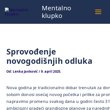
Pređi
Mentalno
na
klupko
sadržaj
Sprovođenje
novogodišnjih odluka
Od:
Lenka Janković
/
9. april 2025.
Nova godina je tradicionalno dobar trenutak za do
sobom donosi osećaj novog početka i prilike za p
napravimo promenu svakog dana u godini često 3
ambiciozni gradeći grandiozne planove za naredni