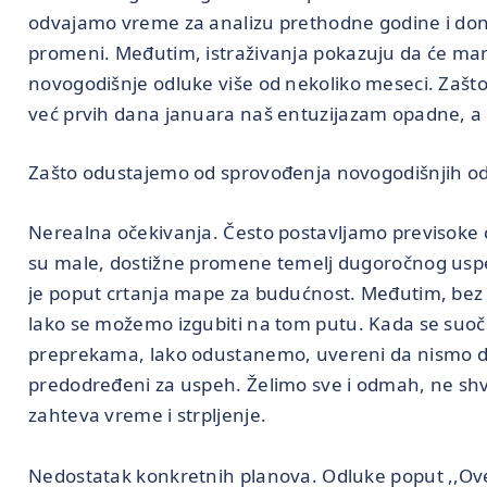
odvajamo vreme za analizu prethodne godine i do
promeni. Međutim, istraživanja pokazuju da će man
novogodišnje odluke više od nekoliko meseci. Zašto
već prvih dana januara naš entuzijazam opadne, a
Zašto odustajemo od sprovođenja novogodišnjih o
Nerealna očekivanja. Često postavljamo previsoke ci
su male, dostižne promene temelj dugoročnog uspeh
je poput crtanja mape za budućnost. Međutim, bez j
lako se možemo izgubiti na tom putu. Kada se suo
preprekama, lako odustanemo, uvereni da nismo dov
predodređeni za uspeh. Želimo sve i odmah, ne sh
zahteva vreme i strpljenje.
Nedostatak konkretnih planova. Odluke poput ,,Ove 