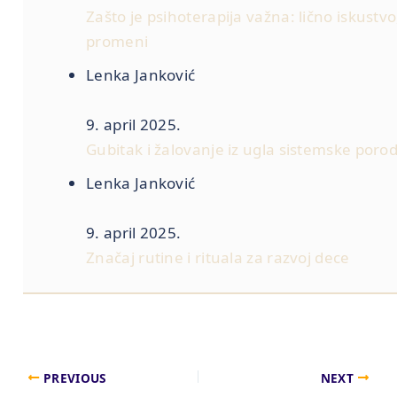
Zašto je psihoterapija važna: lično iskustvo
promeni
Lenka Janković
9. april 2025.
Gubitak i žalovanje iz ugla sistemske poro
Lenka Janković
9. april 2025.
Značaj rutine i rituala za razvoj dece
PREVIOUS
NEXT