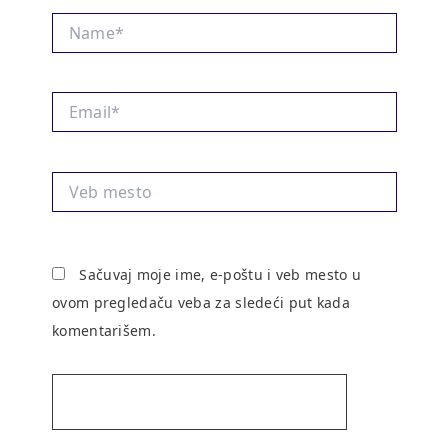
Name*
Email*
Veb
mesto
Sačuvaj moje ime, e-poštu i veb mesto u
ovom pregledaču veba za sledeći put kada
komentarišem.