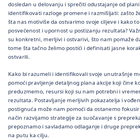
dosledan u delovanju i sprečiti odustajanje od plan
identifikovati razloge promene i razmišljati: zašto 
šta nas motiviše da ostvarimo svoje ciljeve i kako t
posvećenost i upornost u postizanju rezultata? Važno 
su konkretni, merljivi i ostvarivi, što nam pomaže 
tome šta tačno želimo postići i definisati jasne kor
ostvarili.
Kako bi razumeli i identifikovali svoje unutrašnje mo
pomoći pravljenje detaljnog plana akcije koji čine k
preduzmemo, resursi koji su nam potrebni i vremens
rezultata. Postavljanje merljivih pokazatelja i vođen
postignuća može nam pomoći da ostanemo fokusiran
način razvijamo strategije za suočavanje s prepre
prepoznamo i savladamo odlaganje i druge preprek
na putu ka cilju.