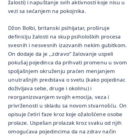
žalosti) i napuštanje svih aktivnosti koje nisu u
vezi sa sećanjem na pokojnika.
Džon Bolbi, britanski psihijatar, proširuje
definiciju žalosti na skup psiholoških procesa
svesnih i nesvesnih izazvanih nekim gubitkom.
On dodaje da je ,,zdravo“ žalovanje uspeli
pokušaj pojedinca da prihvati promenu u svom
spoljašnjem okruženju praćen menjanjem
unutrašnjih predstava o svetu (kako pojedinac
doživljava sebe, druge i okolinu) i
reorganizovanjem svojih emocija, veza i
privrženosti u skladu sa novom stvarnošću. On
opisuje četiri faze kroz koje ožalošćene osobe
prolaze. Uspešan prolazak kroz svaku od njih
omogućava pojedincima da na zdrav način