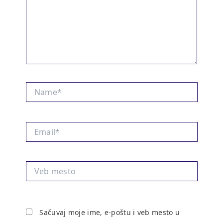
Name*
Email*
Veb
mesto
Sačuvaj moje ime, e-poštu i veb mesto u