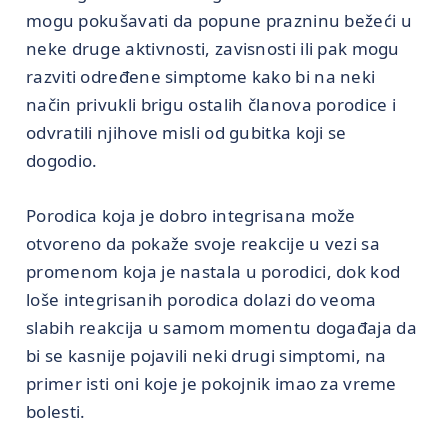
mogu pokušavati da popune prazninu bežeći u
neke druge aktivnosti, zavisnosti ili pak mogu
razviti određene simptome kako bi na neki
način privukli brigu ostalih članova porodice i
odvratili njihove misli od gubitka koji se
dogodio.
Porodica koja je dobro integrisana može
otvoreno da pokaže svoje reakcije u vezi sa
promenom koja je nastala u porodici, dok kod
loše integrisanih porodica dolazi do veoma
slabih reakcija u samom momentu događaja da
bi se kasnije pojavili neki drugi simptomi, na
primer isti oni koje je pokojnik imao za vreme
bolesti.