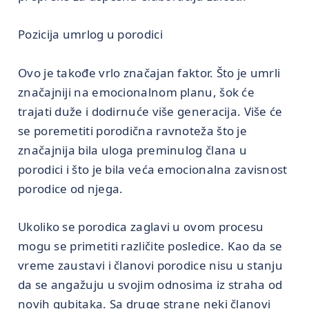
Pozicija umrlog u porodici
Ovo je takođe vrlo značajan faktor. Što je umrli
značajniji na emocionalnom planu, šok će
trajati duže i dodirnuće više generacija. Više će
se poremetiti porodična ravnoteža što je
značajnija bila uloga preminulog člana u
porodici i što je bila veća emocionalna zavisnost
porodice od njega.
Ukoliko se porodica zaglavi u ovom procesu
mogu se primetiti različite posledice. Kao da se
vreme zaustavi i članovi porodice nisu u stanju
da se angažuju u svojim odnosima iz straha od
novih gubitaka. Sa druge strane neki članovi