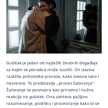
Gubitak je jedan od najtežih životnih događaja
sa kojim se porodica može suočiti. On izaziva
različite psihološke procese, kako svesne tako i
nesvesne. To predstavlja ,,proces žalovanja”.
Žalovanje se posmatra kao prirodna i nužna
reakcija na gubitak. Ona zahteva pažljivo
razumevanje, podršku i procesiranje kako bi se