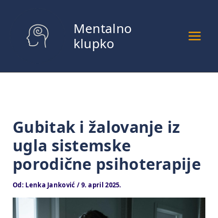
Pređi
na
Mentalno
sadržaj
klupko
Gubitak i žalovanje iz
ugla sistemske
porodične psihoterapije
Od:
Lenka Janković
/
9. april 2025.