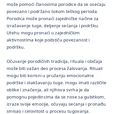
može pomoći članovima porodice da se osećaju
povezano i podržano tokom teškog perioda.
Porodica može pronaći zajedničke načine za
izražavanje tuge, deljenje sećanja i podršku.
Utehu mogu pronaći u zajedničkim
aktivnostima koje podstiču povezanost i
podršku.
Očuvanje porodičnih tradicija, rituala i običaja
može biti važan deo procesa žalovanja. Rituali
mogu biti korisni u pružanju emocionalne
podrške i olakšavanju tuge. mogu imati različite
oblike i značenja, ali njihova svrha je da
pomognu pojedincima da se nose sa gubitkom,
izraze svoje emocije, očuvaju sećanja i pronađu
smisao i celovitost u procesu tugovanja.