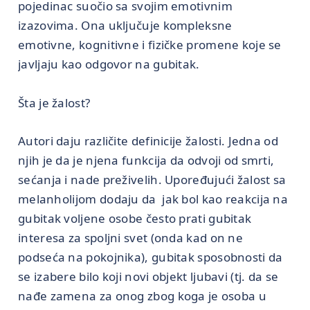
pojedinac suočio sa svojim emotivnim
izazovima. Ona uključuje kompleksne
emotivne, kognitivne i fizičke promene koje se
javljaju kao odgovor na gubitak.
Šta je žalost?
Autori daju različite definicije žalosti. Jedna od
njih je da je njena funkcija da odvoji od smrti,
sećanja i nade preživelih. Upoređujući žalost sa
melanholijom dodaju da jak bol kao reakcija na
gubitak voljene osobe često prati gubitak
interesa za spoljni svet (onda kad on ne
podseća na pokojnika), gubitak sposobnosti da
se izabere bilo koji novi objekt ljubavi (tj. da se
nađe zamena za onog zbog koga je osoba u