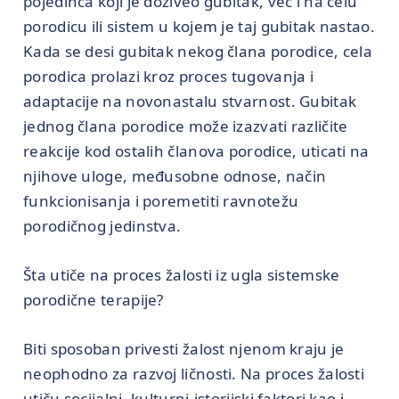
pojedinca koji je doživeo gubitak, već i na celu
porodicu ili sistem u kojem je taj gubitak nastao.
Kada se desi gubitak nekog člana porodice, cela
porodica prolazi kroz proces tugovanja i
adaptacije na novonastalu stvarnost. Gubitak
jednog člana porodice može izazvati različite
reakcije kod ostalih članova porodice, uticati na
njihove uloge, međusobne odnose, način
funkcionisanja i poremetiti ravnotežu
porodičnog jedinstva.
Šta utiče na proces žalosti iz ugla sistemske
porodične terapije?
Biti sposoban privesti žalost njenom kraju je
neophodno za razvoj ličnosti. Na proces žalosti
utiču socijalni, kulturni,istorijski faktori kao i