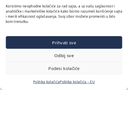
Koristimo neophodne kolačiće za rad sajta, a uz vašu saglasnost i
analitičke i marketinške kolačiće kako bismo razumeli korišćenje sajta
i merili efikasnost oglašavanja. Svoj izbor možete promeniti u bilo
kom trenutku.
Prihvati sve
Odbij sve
Podesi kolačiće
Politika kolačića
Politika kolačića – EU
Početna
Naš tim
Cenovnik usluga
Blog