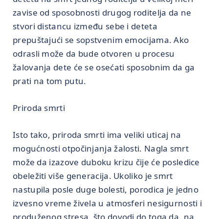
zavise od sposobnosti drugog roditelja da ne
stvori distancu između sebe i deteta
prepuštajući se sopstvenim emocijama. Ako
odrasli može da bude otvoren u procesu
žalovanja dete će se osećati sposobnim da ga
prati na tom putu.
Priroda smrti
Isto tako, priroda smrti ima veliki uticaj na
mogućnosti otpočinjanja žalosti. Nagla smrt
može da izazove duboku krizu čije će posledice
obeležiti više generacija. Ukoliko je smrt
nastupila posle duge bolesti, porodica je jedno
izvesno vreme živela u atmosferi nesigurnosti i
produženog stresa, što dovodi do toga da, na