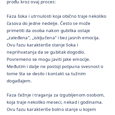
prođu kroz ovaj proces:
Faza šoka i utrnulosti koja obično traje nekoliko
časova do jedne nedelje. Često se može
primetiti da osoba nakon gubitka ostaje
„zaleđena“, „isključena“ i bez jasnih emocija.
Ovu fazu karakteriše stanje šoka i
neprihvatanja da se gubitak dogodio.
Povremeno se mogu javiti jake emocije.
Međutim i dalje ne postoji potpuna svesnost o
tome šta se desilo i kontakt sa tužnim
događajem.
Faza čežnje i traganja za izgubljenom osobom,
koja traje nekoliko meseci, nekad i godinama.
Ovu fazu karakteriše bolno stanje u kojem