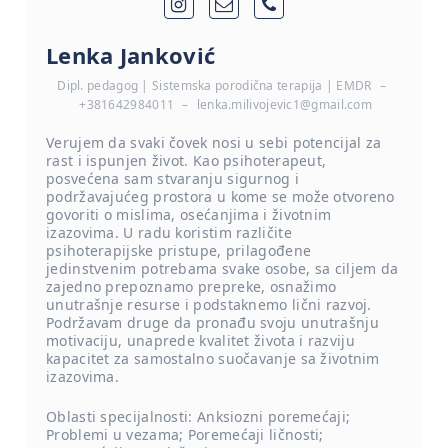
Lenka Janković
Dipl. pedagog | Sistemska porodična terapija | EMDR
–
+381642984011
–
lenka.milivojevic1@gmail.com
Verujem da svaki čovek nosi u sebi potencijal za
rast i ispunjen život. Kao psihoterapeut,
posvećena sam stvaranju sigurnog i
podržavajućeg prostora u kome se može otvoreno
govoriti o mislima, osećanjima i životnim
izazovima. U radu koristim različite
psihoterapijske pristupe, prilagođene
jedinstvenim potrebama svake osobe, sa ciljem da
zajedno prepoznamo prepreke, osnažimo
unutrašnje resurse i podstaknemo lični razvoj.
Podržavam druge da pronađu svoju unutrašnju
motivaciju, unaprede kvalitet života i razviju
kapacitet za samostalno suočavanje sa životnim
izazovima.
Oblasti specijalnosti: Anksiozni poremećaji;
Problemi u vezama; Poremećaji ličnosti;