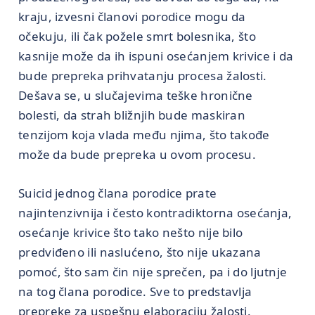
kraju, izvesni članovi porodice mogu da
očekuju, ili čak požele smrt bolesnika, što
kasnije može da ih ispuni osećanjem krivice i da
bude prepreka prihvatanju procesa žalosti.
Dešava se, u slučajevima teške hronične
bolesti, da strah bližnjih bude maskiran
tenzijom koja vlada među njima, što takođe
može da bude prepreka u ovom procesu.
Suicid jednog člana porodice prate
najintenzivnija i često kontradiktorna osećanja,
osećanje krivice što tako nešto nije bilo
predviđeno ili naslućeno, što nije ukazana
pomoć, što sam čin nije sprečen, pa i do ljutnje
na tog člana porodice. Sve to predstavlja
prepreke za uspešnu elaboraciju žalosti.