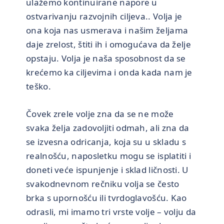
ulažemo kontinuirane napore u
ostvarivanju razvojnih ciljeva.. Volja je
ona koja nas usmerava i našim željama
daje zrelost, štiti ih i omogućava da želje
opstaju. Volja je naša sposobnost da se
krećemo ka ciljevima i onda kada nam je
teško.
Čovek zrele volje zna da se ne može
svaka želja zadovoljiti odmah, ali zna da
se izvesna odricanja, koja su u skladu s
realnošću, naposletku mogu se isplatiti i
doneti veće ispunjenje i sklad ličnosti. U
svakodnevnom rečniku volja se često
brka s upornošću ili tvrdoglavošću. Kao
odrasli, mi imamo tri vrste volje – volju da