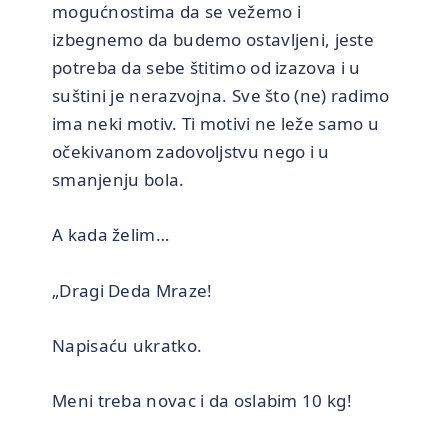
mogućnostima da se vežemo i
izbegnemo da budemo ostavljeni, jeste
potreba da sebe štitimo od izazova i u
suštini je nerazvojna. Sve što (ne) radimo
ima neki motiv. Ti motivi ne leže samo u
očekivanom zadovoljstvu nego i u
smanjenju bola.
A kada želim…
„Dragi Deda Mraze!
Napisaću ukratko.
Meni treba novac i da oslabim 10 kg!