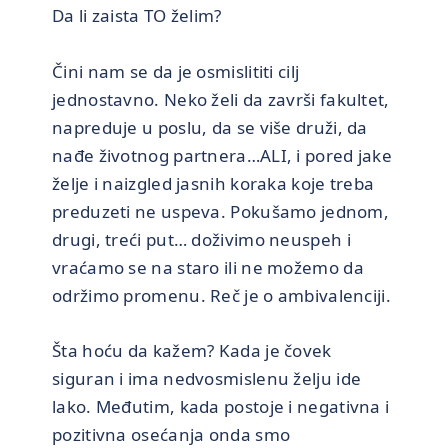
Da li zaista TO želim?
Čini nam se da je osmislititi cilj
jednostavno. Neko želi da završi fakultet,
napreduje u poslu, da se više druži, da
nađe životnog partnera…ALI, i pored jake
želje i naizgled jasnih koraka koje treba
preduzeti ne uspeva. Pokušamo jednom,
drugi, treći put… doživimo neuspeh i
vraćamo se na staro ili ne možemo da
održimo promenu. Reč je o ambivalenciji.
Šta hoću da kažem? Kada je čovek
siguran i ima nedvosmislenu želju ide
lako. Međutim, kada postoje i negativna i
pozitivna osećanja onda smo