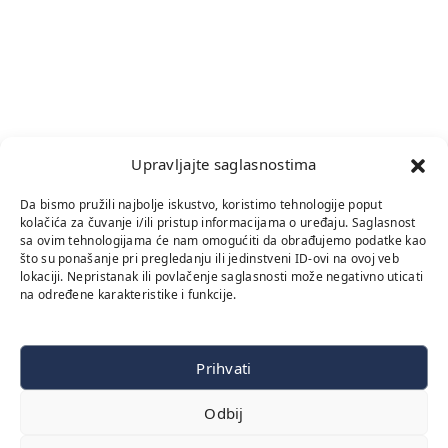
Upravljajte saglasnostima
Da bismo pružili najbolje iskustvo, koristimo tehnologije poput
kolačića za čuvanje i/ili pristup informacijama o uređaju. Saglasnost
sa ovim tehnologijama će nam omogućiti da obrađujemo podatke kao
što su ponašanje pri pregledanju ili jedinstveni ID-ovi na ovoj veb
lokaciji. Nepristanak ili povlačenje saglasnosti može negativno uticati
na određene karakteristike i funkcije.
Prihvati
Odbij