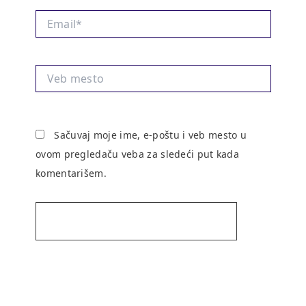
Email*
Veb
mesto
Sačuvaj moje ime, e-poštu i veb mesto u
ovom pregledaču veba za sledeći put kada
komentarišem.