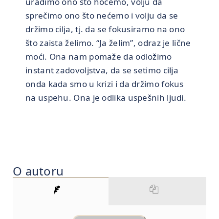
uradimo ono što hoćemo, volju da
sprečimo ono što nećemo i volju da se
držimo cilja, tj. da se fokusiramo na ono
što zaista želimo. “Ja želim”, odraz je lične
moći. Ona nam pomaže da odložimo
instant zadovoljstva, da se setimo cilja
onda kada smo u krizi i da držimo fokus
na uspehu. Ona je odlika uspešnih ljudi.
O autoru