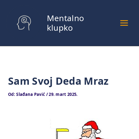
Pređi
na
Mentalno
sadržaj
klupko
Sam Svoj Deda Mraz
Od:
Slađana Pavić
/
29. mart 2025.