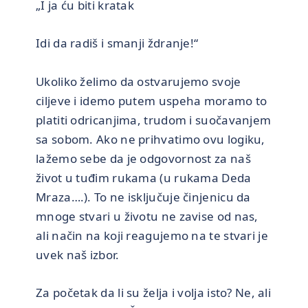
„I ja ću biti kratak
Idi da radiš i smanji ždranje!“
Ukoliko želimo da ostvarujemo svoje
ciljeve i idemo putem uspeha moramo to
platiti odricanjima, trudom i suočavanjem
sa sobom. Ako ne prihvatimo ovu logiku,
lažemo sebe da je odgovornost za naš
život u tuđim rukama (u rukama Deda
Mraza….). To ne isključuje činjenicu da
mnoge stvari u životu ne zavise od nas,
ali način na koji reagujemo na te stvari je
uvek naš izbor.
Za početak da li su želja i volja isto? Ne, ali