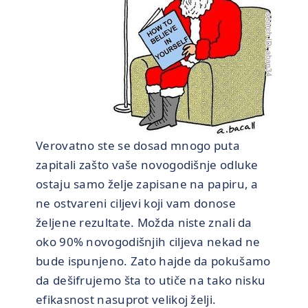
Verovatno ste se dosad mnogo puta
zapitali zašto vaše novogodišnje odluke
ostaju samo želje zapisane na papiru, a
ne ostvareni ciljevi koji vam donose
željene rezultate. Možda niste znali da
oko 90% novogodišnjih ciljeva nekad ne
bude ispunjeno. Zato hajde da pokušamo
da dešifrujemo šta to utiče na tako nisku
efikasnost nasuprot velikoj želji.