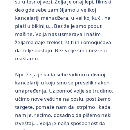
su u tesnoj vezi. Želja je onaj lepi, filmski
deo gde sebe zamišljamo u velikoj
kancelariji menadžera, u velikoj kući, na
plaži u bikiniju… Bez želje smo poput
mašine. Volja nas usmerava i našim
željama daje zrelost, štiti ih i omogućava
da želje opstaju. Bez volje smo nezreli i
maštamo.
Npr. želja je kada sebe vidimo u divnoj
kancelariji u koju smo se preselili nakon
unapređenja. Uz pomoć volje se trudimo,
učimo nove veštine na poslu, postižemo
targete, pomaže nam da istrpimo i kada
nam je, recimo, dosadno da pišemo neki
izveštaj…. Volja je naša sposobnost da