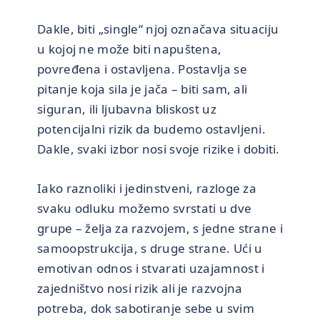
Dakle, biti „single“ njoj označava situaciju
u kojoj ne može biti napuštena,
povređena i ostavljena. Postavlja se
pitanje koja sila je jača – biti sam, ali
siguran, ili ljubavna bliskost uz
potencijalni rizik da budemo ostavljeni.
Dakle, svaki izbor nosi svoje rizike i dobiti.
Iako raznoliki i jedinstveni, razloge za
svaku odluku možemo svrstati u dve
grupe – želja za razvojem, s jedne strane i
samoopstrukcija, s druge strane. Ući u
emotivan odnos i stvarati uzajamnost i
zajedništvo nosi rizik ali je razvojna
potreba, dok sabotiranje sebe u svim