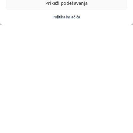
Prikaži podešavanja
Politika kolačića
Početna
Naš tim
Cenovnik usluga
Blog
Kontakt
Lokacije:
Bulevar Zorana Đinđića 211
Antifašističke Borbe 33
Starine Novaka 19
Vladetina 13
Kontakt:
+381 60 640 20 20
mentalnoklupko@gmail.com