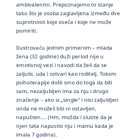
ambivalentni. Prepoznajemo to stanje
tako što je osoba zaglavljena između dve
suprotnosti koje oseća i koje ne može
pomiriti.
Ilustrovaću jednim primerom – mlada
žena (32 godine) duži period nije u
emotivnoj vezi i navodi da želi da se
zaljubi, uda i ostvari kao roditelj. Tokom
psihoterapije došli smo do toga da biti
sam, nezaljubljen ima za nju i drugo
značenje – ako si „single“ i nisi zaljubljen
onda ne možeš biti ni ostavljen,
napušten…. (Hm, možda i slutite da je
njen tata napustio nju i mamu kada je
imala 7 godina).