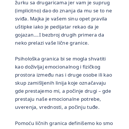
žurku sa drugaricama jer vam je suprug
(implicitno) dao do znanja da mu se to ne
sviđa. Majka je vašem sinu opet pravila
uštipke iako je pedijatar rekao da je
gojazan….I bezbroj drugih primera da
neko prelazi vaše lične granice.
Psihološka granica bi se mogla shvatiti
kao doživljaj emocionalnog i fizičkog
prostora između nas i druge osobe ili kao
skup zamišljenih linija koje označavaju
gde prestajemo mi, a počinje drugi – gde
prestaju naše emocionalne potrebe,
uverenja, vrednosti, a počinju tuđe.
Pomoću ličnih granica definišemo ko smo