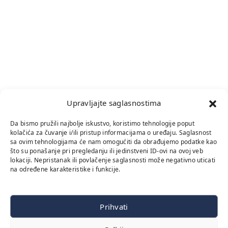
Upravljajte saglasnostima
Da bismo pružili najbolje iskustvo, koristimo tehnologije poput
kolačića za čuvanje i/ili pristup informacijama o uređaju. Saglasnost
sa ovim tehnologijama će nam omogućiti da obrađujemo podatke kao
što su ponašanje pri pregledanju ili jedinstveni ID-ovi na ovoj veb
lokaciji. Nepristanak ili povlačenje saglasnosti može negativno uticati
na određene karakteristike i funkcije.
Prihvati