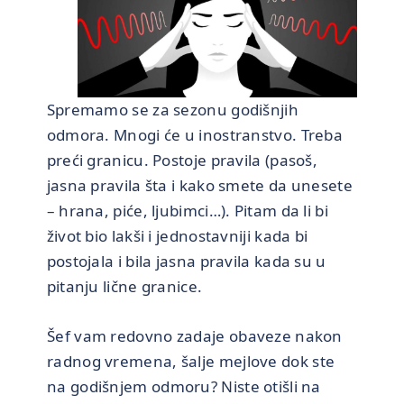
Spremamo se za sezonu godišnjih
odmora. Mnogi će u inostranstvo. Treba
preći granicu. Postoje pravila (pasoš,
jasna pravila šta i kako smete da unesete
– hrana, piće, ljubimci…). Pitam da li bi
život bio lakši i jednostavniji kada bi
postojala i bila jasna pravila kada su u
pitanju lične granice.
Šef vam redovno zadaje obaveze nakon
radnog vremena, šalje mejlove dok ste
na godišnjem odmoru? Niste otišli na