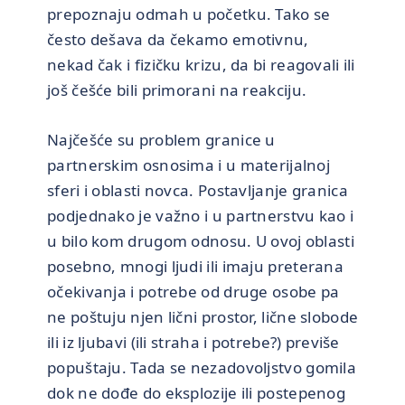
prepoznaju odmah u početku. Tako se
često dešava da čekamo emotivnu,
nekad čak i fizičku krizu, da bi reagovali ili
još češće bili primorani na reakciju.
Najčešće su problem granice u
partnerskim osnosima i u materijalnoj
sferi i oblasti novca. Postavljanje granica
podjednako je važno i u partnerstvu kao i
u bilo kom drugom odnosu. U ovoj oblasti
posebno, mnogi ljudi ili imaju preterana
očekivanja i potrebe od druge osobe pa
ne poštuju njen lični prostor, lične slobode
ili iz ljubavi (ili straha i potrebe?) previše
popuštaju. Tada se nezadovoljstvo gomila
dok ne dođe do eksplozije ili postepenog