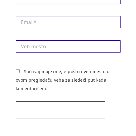
Email*
Veb
mesto
Sačuvaj moje ime, e-poštu i veb mesto u
ovom pregledaču veba za sledeći put kada
komentarišem.