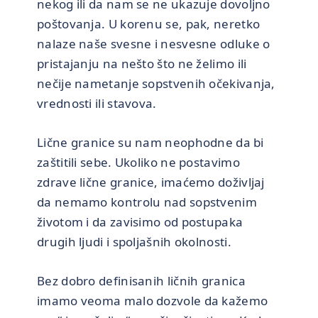
nekog ili da nam se ne ukazuje dovoljno
poštovanja. U korenu se, pak, neretko
nalaze naše svesne i nesvesne odluke o
pristajanju na nešto što ne želimo ili
nečije nametanje sopstvenih očekivanja,
vrednosti ili stavova.
Lične granice su nam neophodne da bi
zaštitili sebe. Ukoliko ne postavimo
zdrave lične granice, imaćemo doživljaj
da nemamo kontrolu nad sopstvenim
životom i da zavisimo od postupaka
drugih ljudi i spoljašnih okolnosti.
Bez dobro definisanih ličnih granica
imamo veoma malo dozvole da kažemo