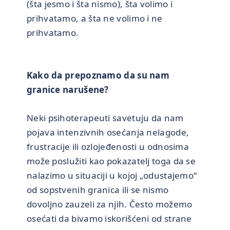
(šta jesmo i šta nismo), šta volimo i
prihvatamo, a šta ne volimo i ne
prihvatamo.
Kako da prepoznamo da su nam
granice narušene?
Neki psihoterapeuti savetuju da nam
pojava intenzivnih osećanja nelagode,
frustracije ili ozlojeđenosti u odnosima
može poslužiti kao pokazatelj toga da se
nalazimo u situaciji u kojoj „odustajemo“
od sopstvenih granica ili se nismo
dovoljno zauzeli za njih. Često možemo
osećati da bivamo iskorišćeni od strane