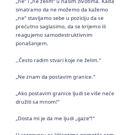
„ne“ i „ne želim“ u našim životima. Kada
smatramo da ne možemo da kažemo
„ne“ stavljamo sebe u poziciju da se
prećutno saglasimo, da se krijemo ili
reagujemo samodestruktivnim
ponašanjem.
,,Često radim stvari koje ne želim.“
„Ne znam da postavim granice.“
„Ako postavim granice ljudi se više neće
družiti sa mnom!“
„Dosta mi je da me ljudi „gaze“!“
U razgovoru sa klijentima primetila sam