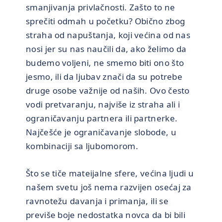
smanjivanja privlačnosti. Zašto to ne
sprečiti odmah u početku? Obično zbog
straha od napuštanja, koji većina od nas
nosi jer su nas naučili da, ako želimo da
budemo voljeni, ne smemo biti ono što
jesmo, ili da ljubav znači da su potrebe
druge osobe važnije od naših. Ovo često
vodi pretvaranju, najviše iz straha ali i
ograničavanju partnera ili partnerke.
Najčešće je ograničavanje slobode, u
kombinaciji sa ljubomorom.
Što se tiče mateijalne sfere, većina ljudi u
našem svetu još nema razvijen osećaj za
ravnotežu davanja i primanja, ili se
previše boje nedostatka novca da bi bili