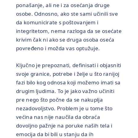
ponašanje, ali ne i za osećanja druge
osobe. Odnosno, ako ste sami učinili sve
da komunicirate s poštovanjem i
integritetom, nema razloga da se osećate
krivim čak ni ako se druga osoba oseća
povređeno i možda vas optužuje.
Ključno je prepoznati, definisati i objasniti
svoje granice, potrebe i želje u što ranijoj
fazi bilo kog odnosa koji možemo imati sa
drugim ljudima. To je jako važno učiniti
pre nego što počne da se nakuplja
nezadovoljstvo. Problem je u tome što
većina nas nije naučila da obraća
dovoljno pažnje na poruke naših tela i
emocija da bi bili u stanju da ih