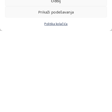
Odbij
Prikaži podešavanja
Politika kolačića
Početna
Naš tim
Cenovnik usluga
Blog
Kontakt
Lokacije:
Bulevar Zorana Đinđića 211
Antifašističke Borbe 33
Starine Novaka 19
Vladetina 13
Kontakt: