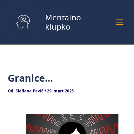
Pređi
na
Mentalno
sadržaj
klupko
Granice…
Od:
Slađana Pavić
/
29. mart 2025.