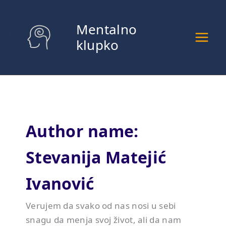
Pređi
na
Mentalno
sadržaj
klupko
Author name:
Stevanija Matejić
Ivanović
Verujem da svako od nas nosi u sebi
snagu da menja svoj život, ali da nam