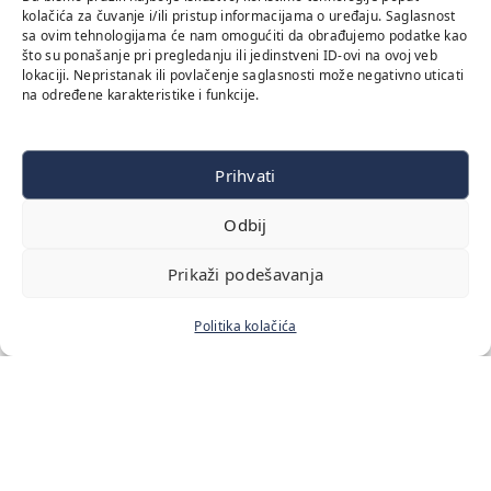
kolačića za čuvanje i/ili pristup informacijama o uređaju. Saglasnost
sa ovim tehnologijama će nam omogućiti da obrađujemo podatke kao
što su ponašanje pri pregledanju ili jedinstveni ID-ovi na ovoj veb
lokaciji. Nepristanak ili povlačenje saglasnosti može negativno uticati
na određene karakteristike i funkcije.
Prihvati
Odbij
Prikaži podešavanja
Politika kolačića
Početna
Naš tim
Cenovnik usluga