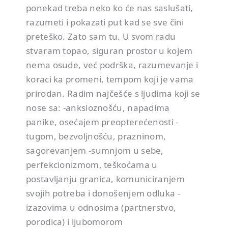
ponekad treba neko ko će nas saslušati,
razumeti i pokazati put kad se sve čini
preteško. Zato sam tu. U svom radu
stvaram topao, siguran prostor u kojem
nema osude, već podrška, razumevanje i
koraci ka promeni, tempom koji je vama
prirodan. Radim najčešće s ljudima koji se
nose sa: -anksioznošću, napadima
panike, osećajem preopterećenosti -
tugom, bezvoljnošću, prazninom,
sagorevanjem -sumnjom u sebe,
perfekcionizmom, teškoćama u
postavljanju granica, komuniciranjem
svojih potreba i donošenjem odluka -
izazovima u odnosima (partnerstvo,
porodica) i ljubomorom