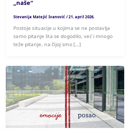
„naše“
Stevanija Matejić Ivanović
/
21. april 2026.
Postoje situacije u kojima se ne postavlja
samo pitanje šta se dogodilo, već i mnogo
teže pitanje, na čijoj smo […]