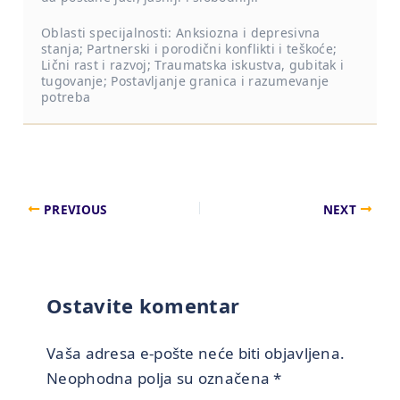
Oblasti specijalnosti: Anksiozna i depresivna
stanja; Partnerski i porodični konflikti i teškoće;
Lični rast i razvoj; Traumatska iskustva, gubitak i
tugovanje; Postavljanje granica i razumevanje
potreba
PREVIOUS
NEXT
Ostavite komentar
Vaša adresa e-pošte neće biti objavljena.
Neophodna polja su označena
*