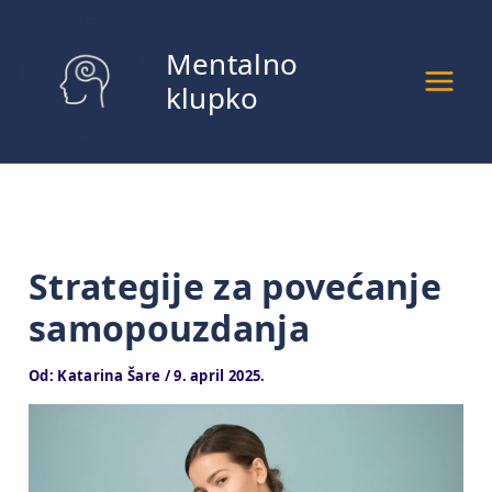
Pređi
na
Mentalno
sadržaj
klupko
Strategije za povećanje
samopouzdanja
Od:
Katarina Šare
/
9. april 2025.