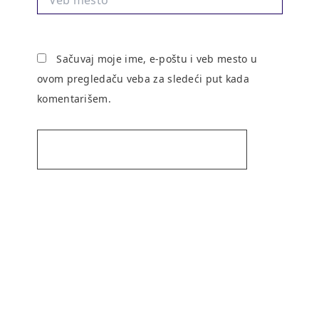
mesto
Sačuvaj moje ime, e-poštu i veb mesto u
ovom pregledaču veba za sledeći put kada
komentarišem.