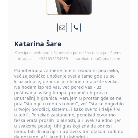
Katarina Šare
Specijalni pedagog | Sistemska porodična terapija | Shema
terapija
–
+381638254989
–
sarekatarina@gmail.com
Psihoterapija za mene nije ni osuda ni popravka,
već zajedničko unošenje svetla tamo gde su se
kroz odnose, generacije i tišine nataložile senke.
Ne hodam ispred vas, već pored vas - uz
poštovanje vašeg tempa, porodičnih priča i
unutrašnjih granica. Verujem u prostor gde se ne
pita "šta nije u redu s tobom", već "šta se dogodilo
u tvojoj porodici, sistemu, i kako sve to i dalje živi
u tebi". Ponekad zastanemo, ponekad otvorimo
teška vrata prošlih lojalnosti, ali uvek zajedno. Jer
u svakome postoji tihi glas koji zna da odnosi
mogu biti drugačiji - i upravo s tim glasom radimo
da postane jači, jasniji i slobodniji.