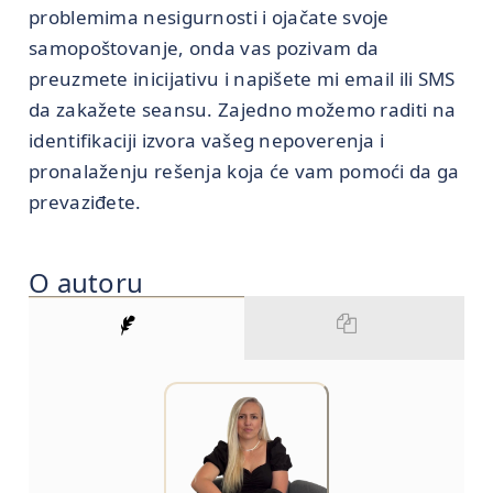
problemima nesigurnosti i ojačate svoje
samopoštovanje, onda vas pozivam da
preuzmete inicijativu i napišete mi email ili SMS
da zakažete seansu. Zajedno možemo raditi na
identifikaciji izvora vašeg nepoverenja i
pronalaženju rešenja koja će vam pomoći da ga
prevaziđete.
O autoru