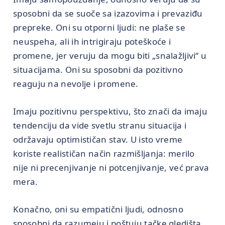
sposobni da se suoče sa izazovima i prevaziđu
prepreke. Oni su otporni ljudi: ne plaše se
neuspeha, ali ih intrigiraju poteškoće i
promene, jer veruju da mogu biti „snalažljivi“ u
situacijama. Oni su sposobni da pozitivno
reaguju na nevolje i promene.
Imaju pozitivnu perspektivu, što znači da imaju
tendenciju da vide svetlu stranu situacija i
održavaju optimističan stav. U isto vreme
koriste realističan način razmišljanja: merilo
nije ni precenjivanje ni potcenjivanje, već prava
mera.
Konačno, oni su empatični ljudi, odnosno
sposobni da razumeju i poštuju tačke gledišta