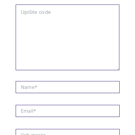
Upišite
ovde
Name*
Email*
Veb