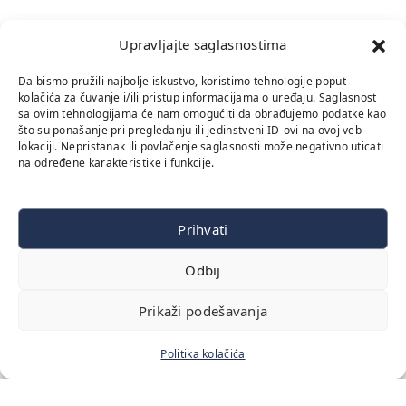
Upravljajte saglasnostima
Da bismo pružili najbolje iskustvo, koristimo tehnologije poput
kolačića za čuvanje i/ili pristup informacijama o uređaju. Saglasnost
sa ovim tehnologijama će nam omogućiti da obrađujemo podatke kao
što su ponašanje pri pregledanju ili jedinstveni ID-ovi na ovoj veb
lokaciji. Nepristanak ili povlačenje saglasnosti može negativno uticati
na određene karakteristike i funkcije.
Prihvati
Odbij
Prikaži podešavanja
Politika kolačića
Početna