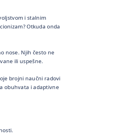
oljstvom i stalnim
ekcionizam? Otkuda onda
no nose. Njih često ne
vane ili uspešne.
oje brojni naučni radovi
da obuhvata i adaptivne
osti.