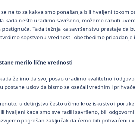
 se na to za kakva smo ponašanja bili hvaljeni tokom o
a kada nešto uradimo savršeno, možemo razviti uveren
h postignuća. Tada težnja ka savršenstvu prestaje da bu
vrdimo sopstvenu vrednost i obezbedimo pripadanje i l
tane merilo lične vrednosti
kada želimo da svoj posao uradimo kvalitetno i odgovo
u postane uslov da bismo se osećali vrednim i prihvać
enuto, u detinjstvu često učimo kroz iskustvo i poruk
i hvaljeni kada smo sve radili savršeno, bili odgovorni i
azvijemo pogrešan zaključak da ćemo biti prihvaćeni i 