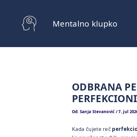
Pređi
na
sadržaj
Mentalno klupko
ODBRANA PE
PERFEKCIONI
Od:
Sanja Stevanović
/
7. jul 202
Kada čujete reč
perfekci