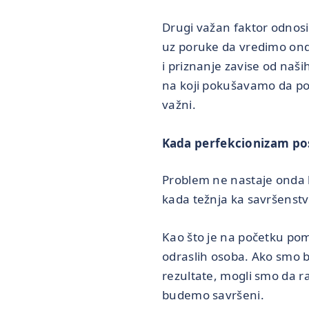
Drugi važan faktor odnosi
uz poruke da vredimo ond
i priznanje zavise od naši
na koji pokušavamo da pot
važni.
Kada perfekcionizam pos
Problem ne nastaje onda 
kada težnja ka savršenstv
Kao što je na početku pom
odraslih osoba. Ako smo bil
rezultate, mogli smo da r
budemo savršeni.