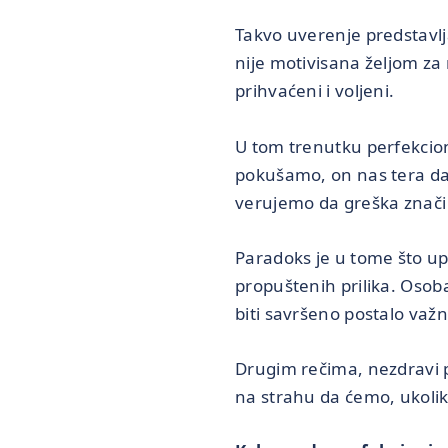
Takvo uverenje predstavl
nije motivisana željom za
prihvaćeni i voljeni.
U tom trenutku perfekcion
pokušamo, on nas tera da
verujemo da greška znači 
Paradoks je u tome što u
propuštenih prilika. Osoba
biti savršeno postalo važni
Drugim rečima, nezdravi p
na strahu da ćemo, ukoliko