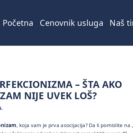
Početna
Cenovnik usluga
Naš t
RFEKCIONIZMA – ŠTA AKO
ZAM NIJE UVEK LOŠ?
6.
onizam
, koja vam je prva asocijacija? Da li pomislite na