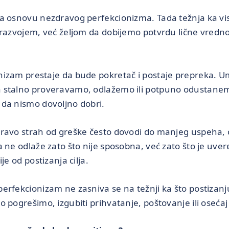
ja osnovu nezdravog perfekcionizma. Tada težnja ka v
 razvojem, već željom da dobijemo potvrdu lične vredn
izam prestaje da bude pokretač i postaje prepreka. U
 stalno proveravamo, odlažemo ili potpuno odustanem
da nismo dovoljno dobri.
pravo strah od greške često dovodi do manjeg uspeha, 
 ne odlaže zato što nije sposobna, već zato što je uver
je od postizanja cilja.
erfekcionizam ne zasniva se na težnji ka što postizanj
 pogrešimo, izgubiti prihvatanje, poštovanje ili oseća