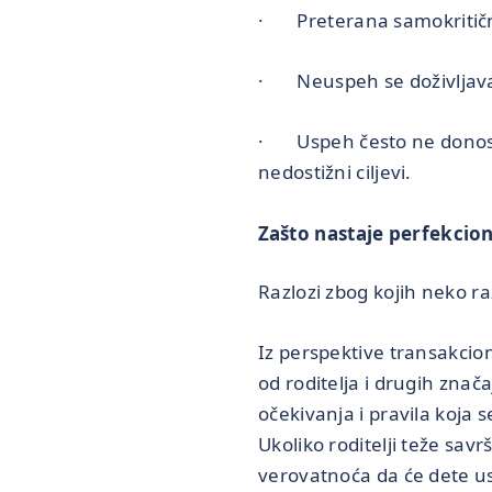
· Preterana samokritično
· Neuspeh se doživljava 
· Uspeh često ne donosi z
nedostižni ciljevi.
Zašto nastaje perfekcio
Razlozi zbog kojih neko raz
Iz perspektive transakcio
od roditelja i drugih znač
očekivanja i pravila koja 
Ukoliko roditelji teže savr
verovatnoća da će dete us