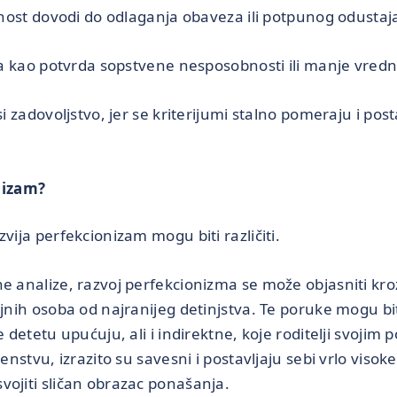
st dovodi do odlaganja obaveza ili potpunog odustaj
kao potvrda sopstvene nesposobnosti ili manje vredno
adovoljstvo, jer se kriterijumi stalno pomeraju i posta
nizam?
vija perfekcionizam mogu biti različiti.
ne analize, razvoj perfekcionizma se može objasniti kro
ajnih osoba od najranijeg detinjstva. Te poruke mogu bit
se detetu upućuju, ali i indirektne, koje roditelji svoji
šenstvu, izrazito su savesni i postavljaju sebi vrlo visok
vojiti sličan obrazac ponašanja.