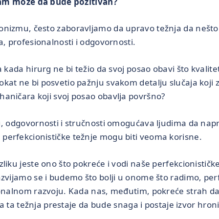
am može da bude pozitivan?
onizmu, često zaboravljamo da upravo težnja da nešto
a, profesionalnosti i odgovornosti.
 kada hirurg ne bi težio da svoj posao obavi što kvalite
kat ne bi posvetio pažnju svakom detalju slučaja koji 
aničara koji svoj posao obavlja površno?
u, odgovornosti i stručnosti omogućava ljudima da napr
perfekcionističke težnje mogu biti veoma korisne.
liku jeste ono što pokreće i vodi naše perfekcionističk
azvijamo se i budemo što bolji u onome što radimo, p
ionalnom razvoju. Kada nas, međutim, pokreće strah da 
sta ta težnja prestaje da bude snaga i postaje izvor hron