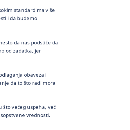
isokim standardima više
osti i da budemo
mesto da nas podstiče da
o od zadatka, jer
odlaganja obaveza i
enje da to što radi mora
u što većeg uspeha, već
j sopstvene vrednosti.