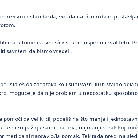
knemo visokih standarda, već da naučimo da ih postavlj
votom.
lema u tome da se teži visokom uspehu i kvalitetu. P
i savršeni da bismo vredeli.
dustaješ od zadataka koji su ti važni ili ih stalno odlaž
bro, moguće je da nije problem u nedostatku sposobnosti
 pomoći da veliki cilj podeliš na što manje i jednostav
u, usmeri pažnju samo na prvi, najmanji korak koji mo
 primeti da si napravio/la pomak. Tek tada pređi na sled