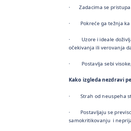
· Zadacima se pristupa s
· Pokreće ga težnja ka r
· Uzore i ideale doživljav
očekivanja ili verovanja d
· Postavlja sebi visoke, a
Kako izgleda nezdravi p
· Strah od neuspeha stav
· Postavljaju se previsok
samokritikovanju i nepri