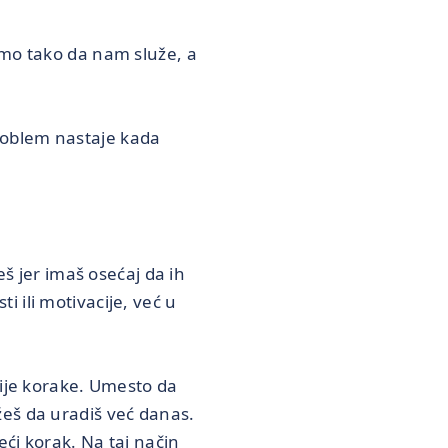
amo tako da nam služe, a
roblem nastaje kada
eš jer imaš osećaj da ih
 ili motivacije, već u
nije korake. Umesto da
žeš da uradiš već danas.
eći korak. Na taj način