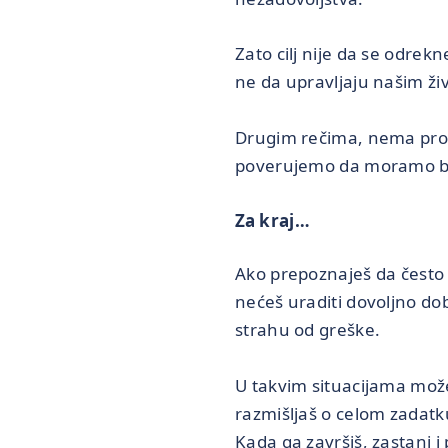
Zato cilj nije da se odre
ne da upravljaju našim ži
Drugim rečima, nema prob
poverujemo da moramo bit
Za kraj…
Ako prepoznaješ da često o
nećeš uraditi dovoljno do
strahu od greške.
U takvim situacijama može
razmišljaš o celom zadatk
Kada ga završiš, zastani i