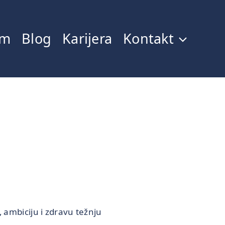
im
Blog
Karijera
Kontakt
 „ ambiciju i zdravu težnju