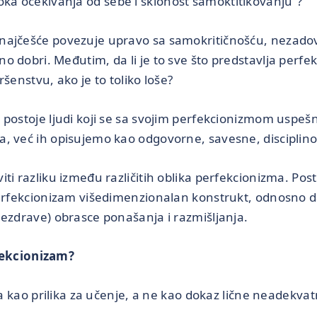
soka očekivanja od sebe i sklonost samoktitikovanju“?
najčešće povezuje upravo sa samokritičnošću, nezadov
o dobri. Međutim, da li je to sve što predstavlja perf
vršenstvu, ako je to toliko loše?
 postoje ljudi koji se sa svojim perfekcionizmom uspeš
, već ih opisujemo kao odgovorne, savesne, disciplino
ti razliku između različitih oblika perfekcionizma. Post
perfekcionizam višedimenzionalan konstrukt, odnosno 
nezdrave) obrasce ponašanja i razmišljanja.
fekcionizam?
ao prilika za učenje, a ne kao dokaz lične neadekvatn