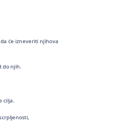
da će izneveriti njihova
 do njih.
cilja.
crpljenosti,