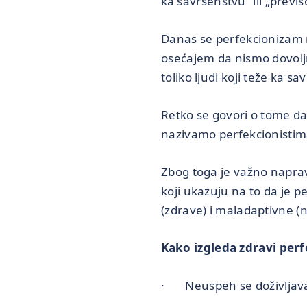
ka savršenstvu“ ili „previ
Danas se perfekcionizam 
osećajem da nismo dovoljn
toliko ljudi koji teže ka sa
Retko se govori o tome da
nazivamo perfekcionistima
Zbog toga je važno napravi
koji ukazuju na to da je 
(zdrave) i maladaptivne (
Kako izgleda zdravi per
· Neuspeh se doživljava k