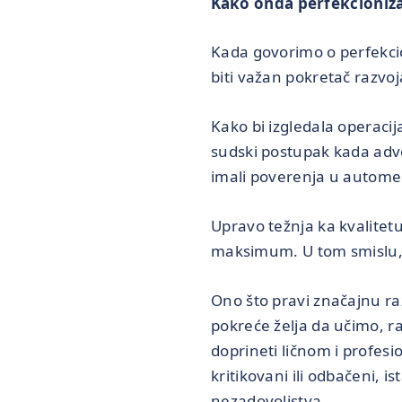
Kako onda perfekcioniz
Kada govorimo o perfekci
biti važan pokretač razvoj
Kako bi izgledala operacija
sudski postupak kada advo
imali poverenja u automeh
Upravo težnja ka kvalitet
maksimum. U tom smislu, 
Ono što pravi značajnu raz
pokreće želja da učimo, r
doprineti ličnom i profes
kritikovani ili odbačeni, i
nezadovoljstva.