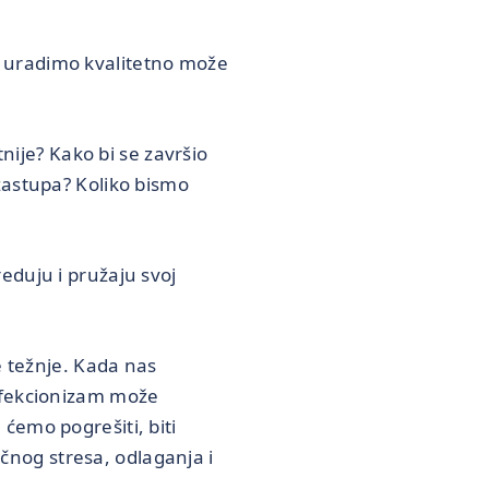
 uradimo kvalitetno može
tnije? Kako bi se završio
zastupa? Koliko bismo
eduju i pružaju svoj
e težnje. Kada nas
erfekcionizam može
ćemo pogrešiti, biti
ičnog stresa, odlaganja i