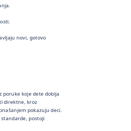
anja.
sti.
vljaju novi, gotovo
z poruke koje dete dobija
i direktne, kroz
m ponašanjem pokazuju deci.
e standarde, postoji