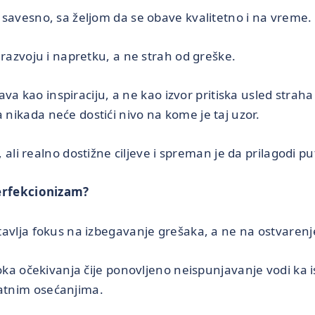
avesno, sa željom da se obave kvalitetno i na vreme.
azvoju i napretku, a ne strah od greške.
a kao inspiraciju, a ne kao izvor pritiska usled straha 
a nikada neće dostići nivo na kome je taj uzor.
li realno dostižne ciljeve i spreman je da prilagodi put
erfekcionizam?
lja fokus na izbegavanje grešaka, a ne na ostvarenje 
a očekivanja čije ponovljeno neispunjavanje vodi ka is
jatnim osećanjima.