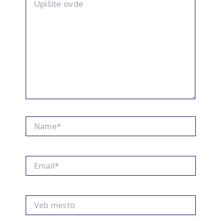
ovde
Name*
Email*
Veb
mesto