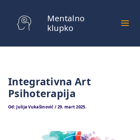
Pređi
na
Mentalno
sadržaj
klupko
Integrativna Art
Psihoterapija
Od:
Julija Vukašinović
/
29. mart 2025.