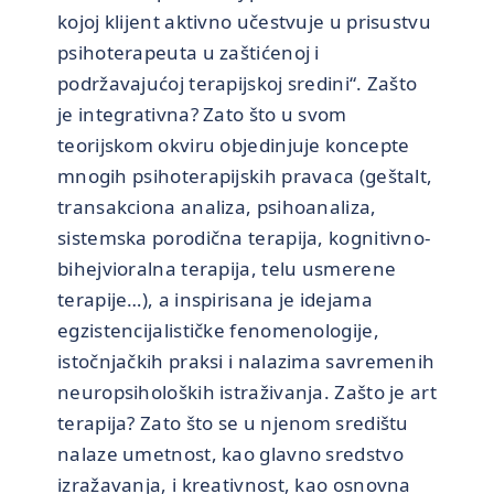
kojoj klijent aktivno učestvuje u prisustvu
psihoterapeuta u zaštićenoj i
podržavajućoj terapijskoj sredini“. Zašto
je integrativna? Zato što u svom
teorijskom okviru objedinjuje koncepte
mnogih psihoterapijskih pravaca (geštalt,
transakciona analiza, psihoanaliza,
sistemska porodična terapija, kognitivno-
bihejvioralna terapija, telu usmerene
terapije…), a inspirisana je idejama
egzistencijalističke fenomenologije,
istočnjačkih praksi i nalazima savremenih
neuropsiholoških istraživanja. Zašto je art
terapija? Zato što se u njenom središtu
nalaze umetnost, kao glavno sredstvo
izražavanja, i kreativnost, kao osnovna