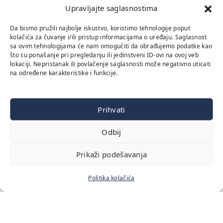
Upravljajte saglasnostima
Da bismo pružili najbolje iskustvo, koristimo tehnologije poput
kolačića za čuvanje i/ili pristup informacijama o uređaju. Saglasnost
sa ovim tehnologijama će nam omogućiti da obrađujemo podatke kao
što su ponašanje pri pregledanju ili jedinstveni ID-ovi na ovoj veb
lokaciji. Nepristanak ili povlačenje saglasnosti može negativno uticati
na određene karakteristike i funkcije.
Prihvati
Odbij
Prikaži podešavanja
Politika kolačića
Početna
Naš tim