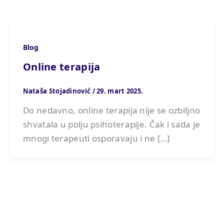
Blog
Online terapija
Nataša Stojadinović
/
29. mart 2025.
Do nedavno, online terapija nije se ozbiljno
shvatala u polju psihoterapije. Čak i sada je
mnogi terapeuti osporavaju i ne […]