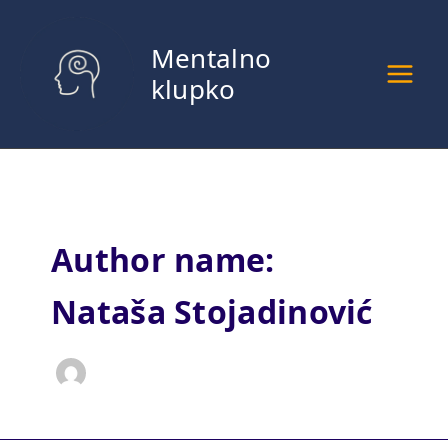
Pređi
na
Mentalno
sadržaj
klupko
Author name:
Nataša Stojadinović