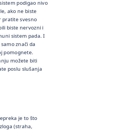
i sistem podigao nivo
kle, ako ne biste
r pratite svesno
li biste nervozni i
imuni sistem pada. I
to samo znači da
joj pomognete.
anju možete biti
ate poslu slušanja
epreka je to što
zloga (straha,