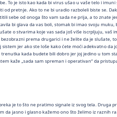
sebe. To je isto kao kada bi virus ušao u vaše telo i imun
ti od pretnje. Ako to ne bi uradio razboleli biste se. Da
štitili sebe od onoga što vam sada ne prija, a to znate je
avila bi glava da vas boli, stomak bi imao svoju muku, bi
ušate o stvarima koje vas sada još više iscrpljuju, vaš 
i bezobrazni prema drugarici i ne želite da je slušate, 
oj sistem jer ako ste loše kako ćete moći adekvatno da 
trenutka kada budete bili dobro jer joj jedino u tom st
istem kaže „sada sam spreman i operativan“ da pristup
reka je to što ne pratimo signale iz svog tela. Druga pr
 da jasno i glasno kažemo ono što želimo iz raznih ra