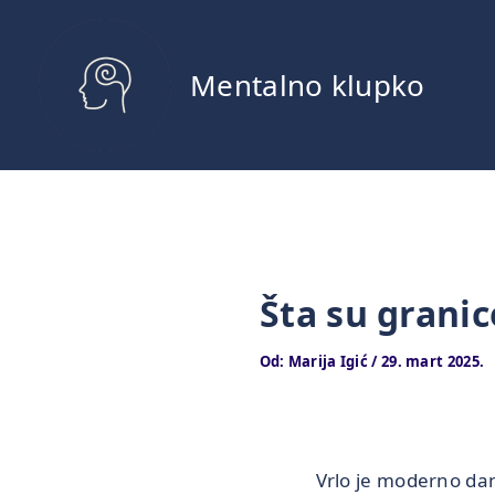
Pređi
na
sadržaj
Mentalno klupko
Šta su granic
Od:
Marija Igić
/
29. mart 2025.
Vrlo je moderno da