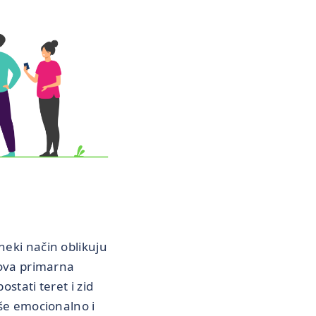
neki način oblikuju
hova primarna
stati teret i zid
aše emocionalno i