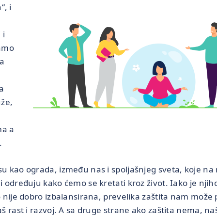
“, i
 i
namo
ta
a
uže,
ma a
.
su kao ograda, između nas i spoljašnjeg sveta, koje na 
 i određuju kako ćemo se kretati kroz život. Iako je nji
o nije dobro izbalansirana, prevelika zaštita nam može po
aš rast i razvoj. A sa druge strane ako zaštita nema, n