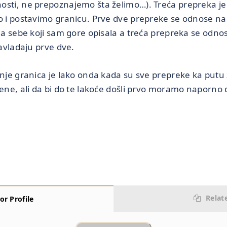
osti, ne prepoznajemo šta želimo…). Treća prepreka j
o i postavimo granicu. Prve dve prepreke se odnose na
ja sebe koji sam gore opisala a treća prepreka se odnos
savladaju prve dve.
anje granica je lako onda kada su sve prepreke ka putu
jene, ali da bi do te lakoće došli prvo moramo naporno
Relat
or Profile