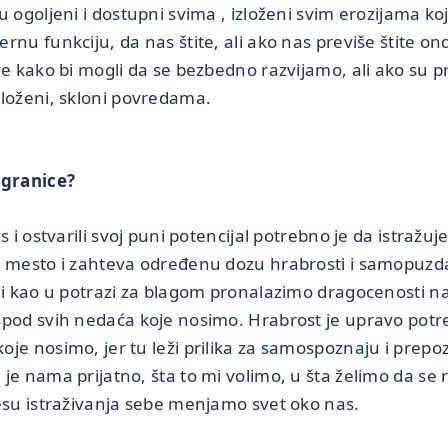
 ogoljeni i dostupni svima , izloženi svim erozijama ko
nu funkciju, da nas štite, ali ako nas previše štite onda
ve kako bi mogli da se bezbedno razvijamo, ali ako su pr
loženi, skloni povredama.
e granice?
s i ostvarili svoj puni potencijal potrebno je da istražu
o mesto i zahteva određenu dozu hrabrosti i samopuzd
 i kao u potrazi za blagom pronalazimo dragocenosti naš
spod svih nedaća koje nosimo. Hrabrost je upravo pot
je nosimo, jer tu leži prilika za samospoznaju i prepo
je nama prijatno, šta to mi volimo, u šta želimo da se
esu istraživanja sebe menjamo svet oko nas.