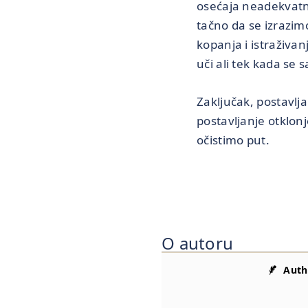
osećaja neadekvatn
tačno da se izrazim
kopanja i istraživan
uči ali tek kada se 
Zaključak, postavlj
postavljanje otklon
očistimo put.
O autoru
Auth