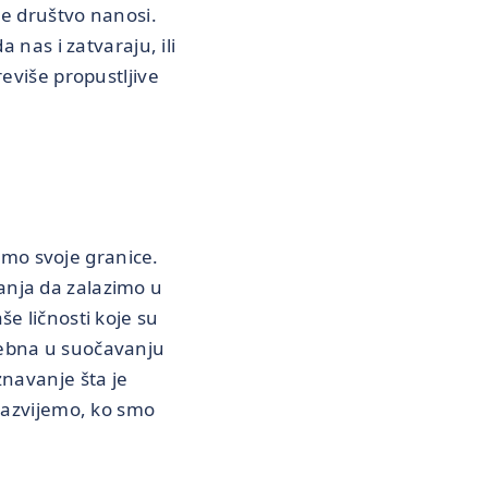
je društvo nanosi.
 nas i zatvaraju, ili
eviše propustljive
jemo svoje granice.
anja da zalazimo u
e ličnosti koje su
rebna u suočavanju
znavanje šta je
 razvijemo, ko smo