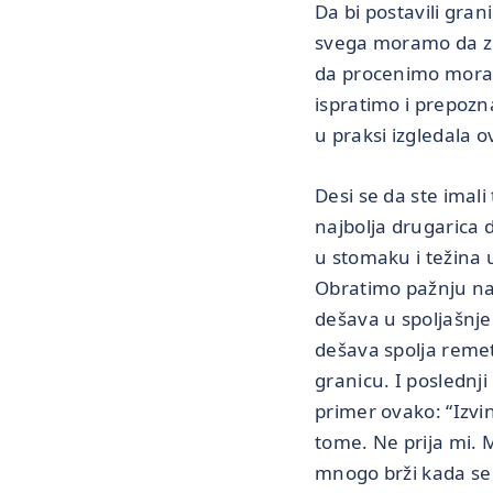
Da bi postavili gra
svega moramo da zna
da procenimo moramo
ispratimo i prepoz
u praksi izgledala 
Desi se da ste imali
najbolja drugarica 
u stomaku i težina u
Obratimo pažnju na 
dešava u spoljašnjem
dešava spolja remet
granicu. I poslednji
primer ovako: “Izvi
tome. Ne prija mi. 
mnogo brži kada se u