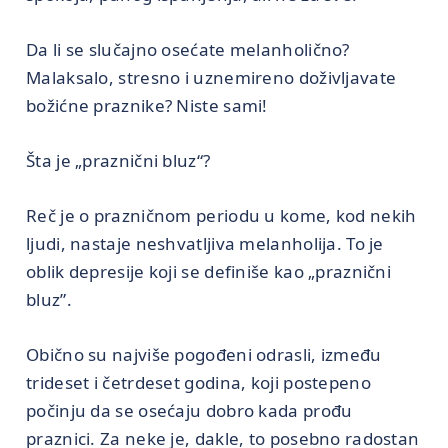
Da li se slučajno osećate melanholično?
Malaksalo, stresno i uznemireno doživljavate
božićne praznike? Niste sami!
Šta je „praznični bluz“?
Reč je o prazničnom periodu u kome, kod nekih
ljudi, nastaje neshvatljiva melanholija. To je
oblik depresije koji se definiše kao „praznični
bluz”.
Obično su najviše pogođeni odrasli, između
trideset i četrdeset godina, koji postepeno
počinju da se osećaju dobro kada prođu
praznici. Za neke je, dakle, to posebno radostan