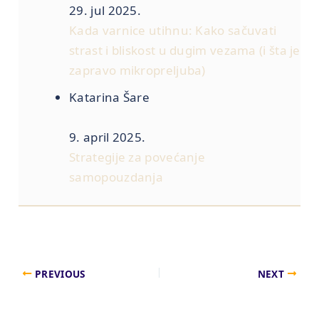
29. jul 2025.
Kada varnice utihnu: Kako sačuvati
strast i bliskost u dugim vezama (i šta je
zapravo mikropreljuba)
Katarina Šare
9. april 2025.
Strategije za povećanje
samopouzdanja
PREVIOUS
NEXT