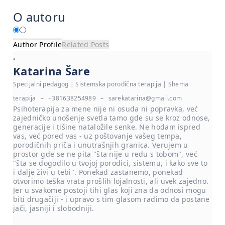
O autoru
Author Profile
Related Posts
Katarina Šare
Specijalni pedagog | Sistemska porodična terapija | Shema
terapija
–
+381638254989
–
sarekatarina@gmail.com
Psihoterapija za mene nije ni osuda ni popravka, već
zajedničko unošenje svetla tamo gde su se kroz odnose,
generacije i tišine nataložile senke. Ne hodam ispred
vas, već pored vas - uz poštovanje vašeg tempa,
porodičnih priča i unutrašnjih granica. Verujem u
prostor gde se ne pita "šta nije u redu s tobom", već
"šta se dogodilo u tvojoj porodici, sistemu, i kako sve to
i dalje živi u tebi". Ponekad zastanemo, ponekad
otvorimo teška vrata prošlih lojalnosti, ali uvek zajedno.
Jer u svakome postoji tihi glas koji zna da odnosi mogu
biti drugačiji - i upravo s tim glasom radimo da postane
jači, jasniji i slobodniji.