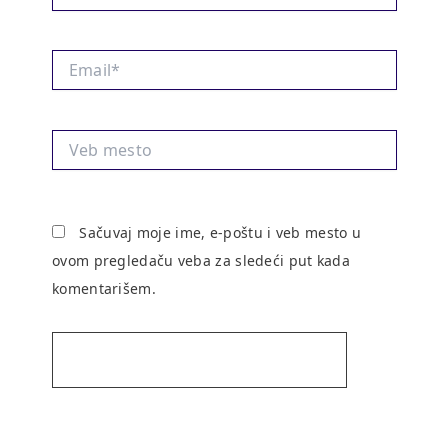
Email*
Veb
mesto
Sačuvaj moje ime, e-poštu i veb mesto u
ovom pregledaču veba za sledeći put kada
komentarišem.