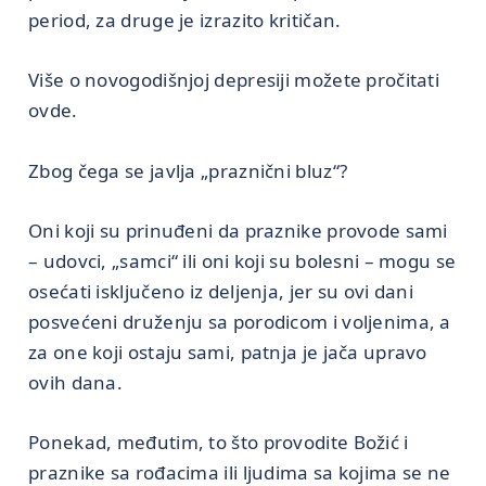
period, za druge je izrazito kritičan.
Više o novogodišnjoj depresiji možete pročitati
ovde.
Zbog čega se javlja „praznični bluz“?
Oni koji su prinuđeni da praznike provode sami
– udovci, „samci“ ili oni koji su bolesni – mogu se
osećati isključeno iz deljenja, jer su ovi dani
posvećeni druženju sa porodicom i voljenima, a
za one koji ostaju sami, patnja je jača upravo
ovih dana.
Ponekad, međutim, to što provodite Božić i
praznike sa rođacima ili ljudima sa kojima se ne