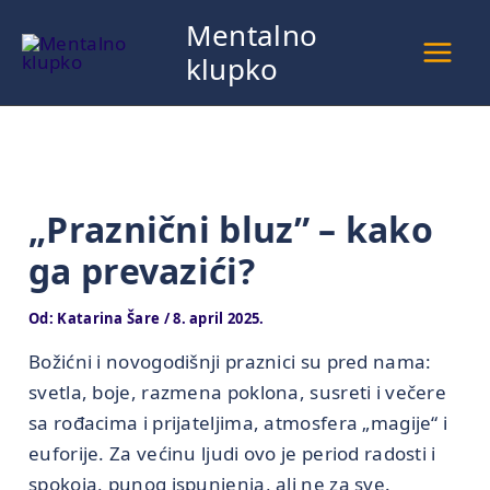
Pređi
Mentalno
na
klupko
sadržaj
„Praznični bluz” – kako
ga prevazići?
Od:
Katarina Šare
/
8. april 2025.
Božićni i novogodišnji praznici su pred nama:
svetla, boje, razmena poklona, susreti i večere
sa rođacima i prijateljima, atmosfera „magije“ i
euforije. Za većinu ljudi ovo je period radosti i
spokoja, punog ispunjenja, ali ne za sve.