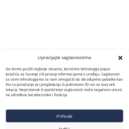
Upravljajte saglasnostima
Da bismo pružili najbolje iskustvo, koristimo tehnologije poput
kolačića za čuvanje i/ili pristup informacijama o uređaju. Saglasnost
sa ovim tehnologijama će nam omogućiti da obrađujemo podatke kao
što su ponašanje pri pregledanju ili jedinstveni ID-ovi na ovoj veb
lokaciji. Nepristanak ili povlačenje saglasnosti može negativno uticati
na određene karakteristike i funkcije.
Prihvati
Odbij