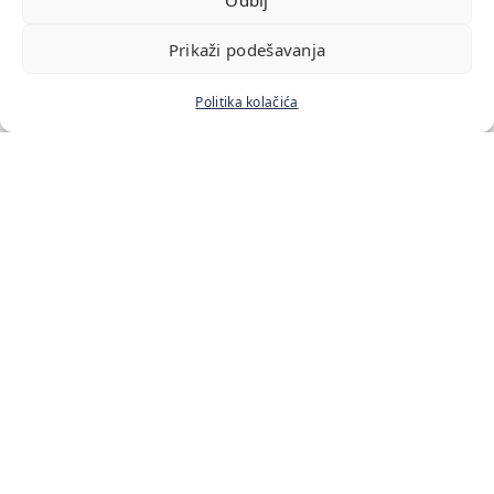
Prikaži podešavanja
Politika kolačića
Početna
Naš tim
Cenovnik usluga
Blog
Kontakt
Lokacije:
Bulevar Zorana Đinđića 211
Antifašističke Borbe 33
Starine Novaka 19
Vladetina 13
Kontakt: