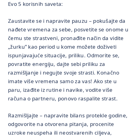
Evo 5 korisnih saveta:
Zaustavite se i napravite pauzu – pokušajte da
nađete vremena za sebe, posvetite se onome u
čemu ste strastveni, pronađite način da vidite
„žurku” kao period u kome možete doživeti
ispunjavajuće situacije, priliku. Odmorite se,
povratite energiju, dajte sebi priliku za
razmišljanje i negujte svoje strasti. Konačno
imate više vremena samo za vas! Ako ste u
paru, izađite iz rutine i navike, vodite više
računa o partneru, ponovo raspalite strast.
Razmišljajte – napravite bilans protekle godine,
odgovorite na otvorena pitanja, procenite
uzroke neuspeha ili neostvarenih ciljeva,