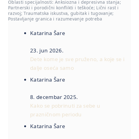
Oblasti specijalnosti: Anksiozna i depresivna stanja;
Partnerski i porodični konflikti i teškoće; Lični rast i
razvoj; Traumatska iskustva, gubitak i tugovanje;
Postavljanje granica i razumevanje potreba
Katarina Šare
23. jun 2026.
Dete kome je sve pruženo, a koje se i
dalje oseća samo
Katarina Šare
8. decembar 2025.
Kako se pobrinuti za sebe u
prazničnom periodu
Katarina Šare