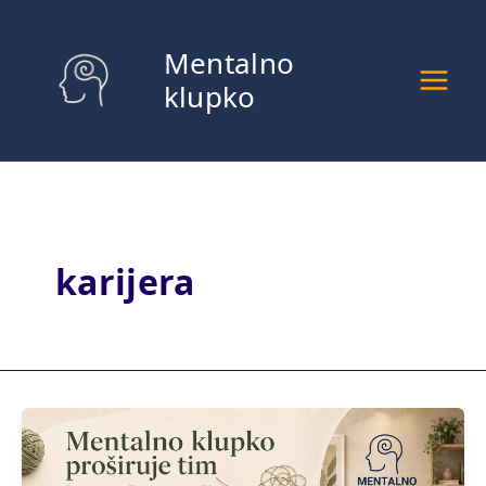
Pređi
na
Mentalno
sadržaj
klupko
karijera