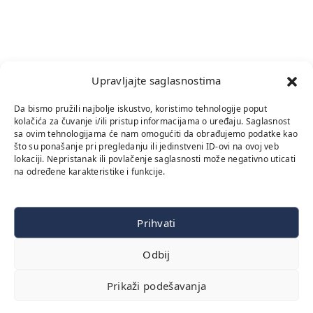
Upravljajte saglasnostima
Da bismo pružili najbolje iskustvo, koristimo tehnologije poput
kolačića za čuvanje i/ili pristup informacijama o uređaju. Saglasnost
sa ovim tehnologijama će nam omogućiti da obrađujemo podatke kao
što su ponašanje pri pregledanju ili jedinstveni ID-ovi na ovoj veb
lokaciji. Nepristanak ili povlačenje saglasnosti može negativno uticati
na određene karakteristike i funkcije.
Prihvati
Odbij
Prikaži podešavanja