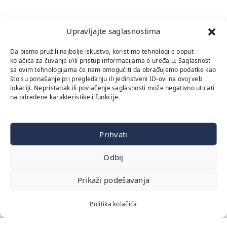
Upravljajte saglasnostima
Da bismo pružili najbolje iskustvo, koristimo tehnologije poput
kolačića za čuvanje i/ili pristup informacijama o uređaju. Saglasnost
sa ovim tehnologijama će nam omogućiti da obrađujemo podatke kao
što su ponašanje pri pregledanju ili jedinstveni ID-ovi na ovoj veb
lokaciji. Nepristanak ili povlačenje saglasnosti može negativno uticati
na određene karakteristike i funkcije.
Prihvati
Odbij
Prikaži podešavanja
Politika kolačića