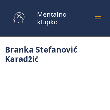
Pređi
na
Mentalno
sadržaj
klupko
Branka Stefanović
Karadžić